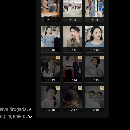
EP 7
EP 8
EP 9
EP 10
EP 11
EP 12
EP 13
EP 14
EP 15
tava drogada, e
EP 16
EP 17
EP 18
do pingente de