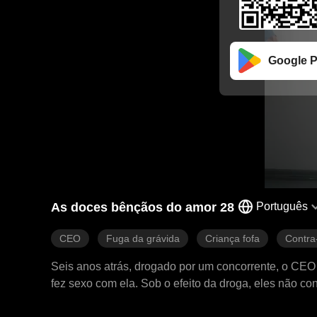
Google P
As doces bênçãos do amor 28
Português
CEO
Fuga da grávida
Criança fofa
Contra
Seis anos atrás, drogado por um concorrente, o CE
fez sexo com ela. Sob o efeito da droga, eles não c
jade da mulher. A mulher engravidou e deu à luz uma menina. Ela administrava uma pequena barraca de macarrão na beira da