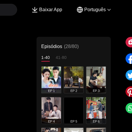
Baixar App
Português
Episódios
(28/80)
1-40
41-80
EP 1
EP 2
EP 3
EP 4
EP 5
EP 6