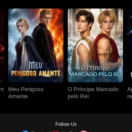
om
Meu Perigoso
O Príncipe Marcado
A
Amante
pelo Rei
r
r
á
Follow Us