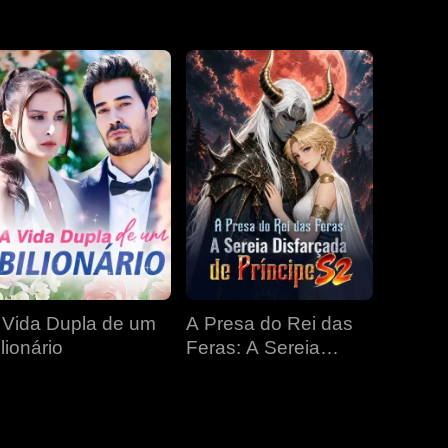
EP 31
EP 32
EP 33
EP 34
EP 35
EP 36
EP 37
EP 38
EP 39
EP 40
 Vida Dupla de um
A Presa do Rei das
lionário
Feras: A Sereia
Disfarçada de
Príncipe