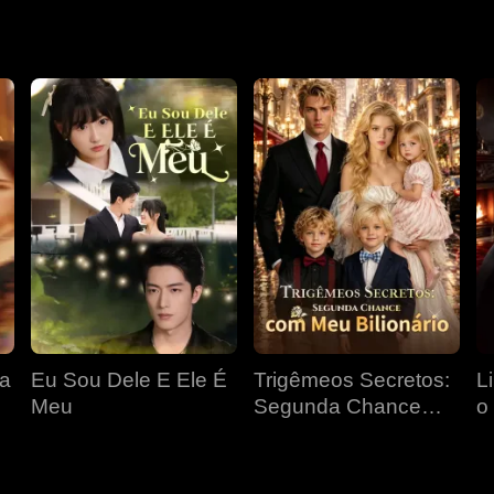
 uma
teste de paternidade confirmou que ele era o pai. Então, ele 
ta
Eu Sou Dele E Ele É
Trigêmeos Secretos:
L
Meu
Segunda Chance
o
com Meu Bilionário
P