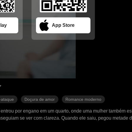
lay
App Store
-ataque
Doçura de amor
Romance moderno
O entrou por engano em um quarto, onde uma mulher também es
onseguiam se ver com clareza. Quando ele saiu, pegou metade 