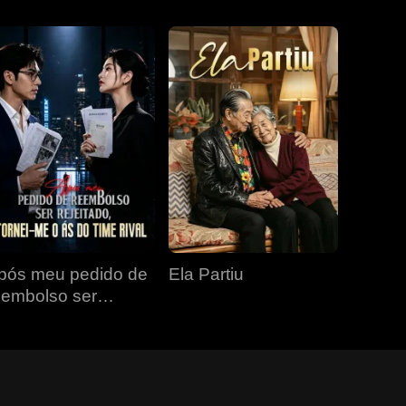
pós meu pedido de
Ela Partiu
eembolso ser
ejeitado, tornei-me o
s do time rival