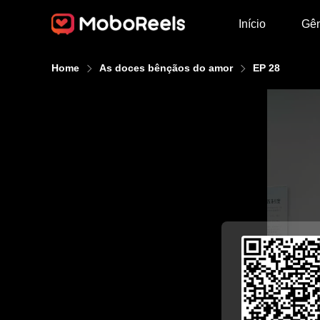
Início
Gê
Home
As doces bênçãos do amor
EP 28