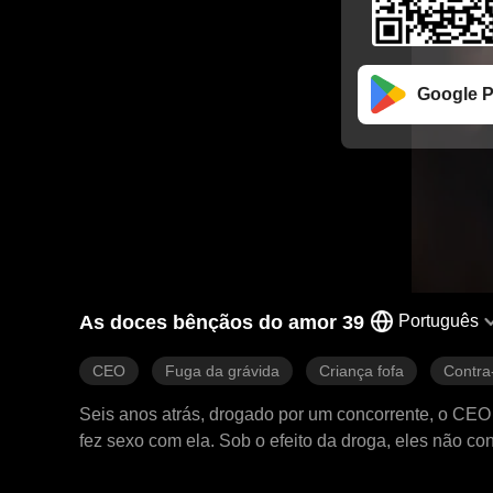
Google P
As doces bênçãos do amor 39
Português
CEO
Fuga da grávida
Criança fofa
Contra
Seis anos atrás, drogado por um concorrente, o CE
fez sexo com ela. Sob o efeito da droga, eles não c
jade da mulher. A mulher engravidou e deu à luz uma menina. Ela administrava uma pequena barraca de macarrão na beira da