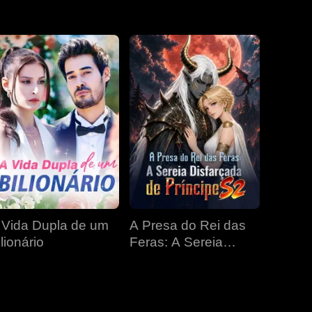
EP 31
EP 32
EP 33
EP 34
EP 35
EP 36
EP 37
EP 38
EP 39
EP 40
 Vida Dupla de um
A Presa do Rei das
lionário
Feras: A Sereia
Disfarçada de
Príncipe