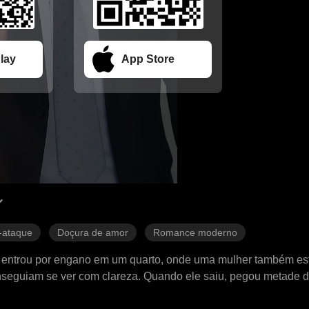
lay
App Store
-ataque
Doçura de amor
Romance moderno
O entrou por engano em um quarto, onde uma mulher também es
onseguiam se ver com clareza. Quando ele saiu, pegou metade 