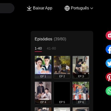
Baixar App
Português
Episódios
(39/80)
1-40
41-80
EP 1
EP 2
EP 3
EP 4
EP 5
EP 6