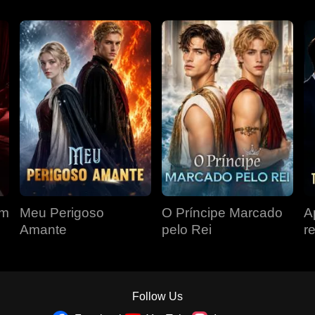
om
Meu Perigoso
O Príncipe Marcado
A
Amante
pelo Rei
r
r
á
Follow Us