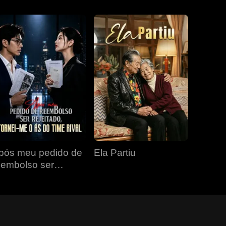
pós meu pedido de
Ela Partiu
eembolso ser
ejeitado, tornei-me o
s do time rival