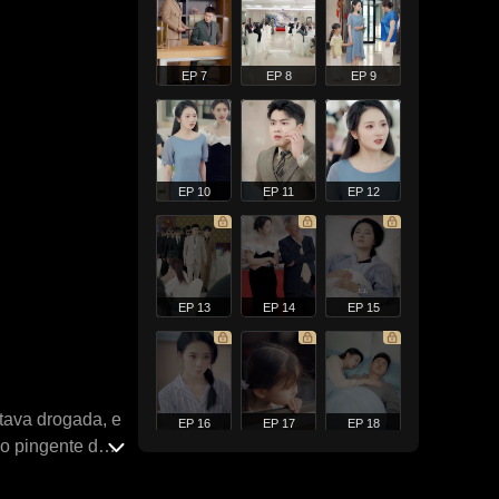
EP 7
EP 8
EP 9
EP 10
EP 11
EP 12
EP 13
EP 14
EP 15
tava drogada, e
EP 16
EP 17
EP 18
do pingente de