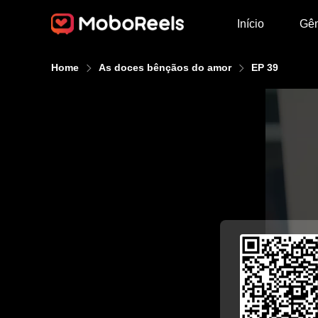
Início
Gê
Home
As doces bênçãos do amor
EP 39