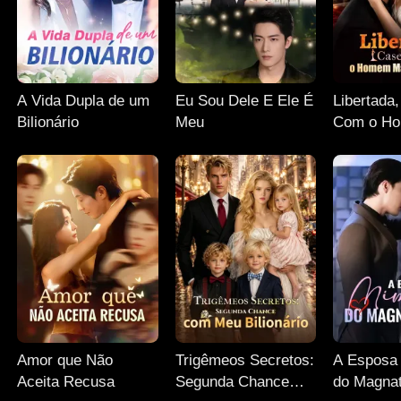
A Vida Dupla de um
Eu Sou Dele E Ele É
Libertada
Bilionário
Meu
Com o H
Poderoso
Amor que Não
Trigêmeos Secretos:
A Esposa
Aceita Recusa
Segunda Chance
do Magnat