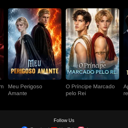
om
Meu Perigoso
O Príncipe Marcado
A
Amante
pelo Rei
r
r
á
Follow Us