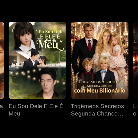
 uma
teste de paternidade confirmou que ele era o pai. Então, ele 
ta
Eu Sou Dele E Ele É
Trigêmeos Secretos:
L
Meu
Segunda Chance
o
com Meu Bilionário
P