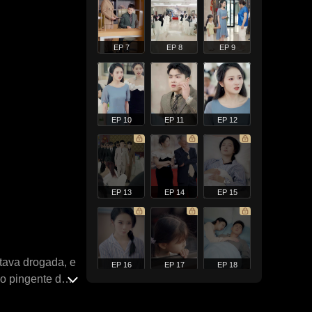
EP 7
EP 8
EP 9
EP 10
EP 11
EP 12
EP 13
EP 14
EP 15
tava drogada, e
EP 16
EP 17
EP 18
do pingente de