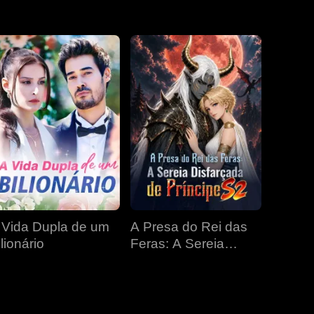
EP 31
EP 32
EP 33
EP 34
EP 35
EP 36
EP 37
EP 38
EP 39
EP 40
 Vida Dupla de um
A Presa do Rei das
lionário
Feras: A Sereia
Disfarçada de
Príncipe