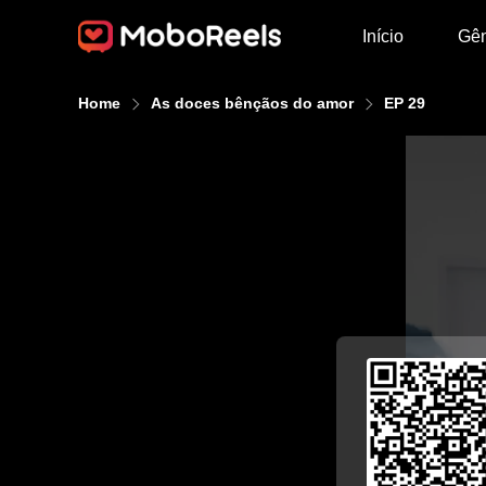
Início
Gê
Home
As doces bênçãos do amor
EP 29