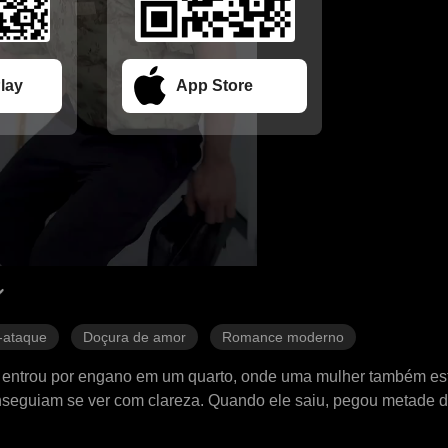
lay
App Store
-ataque
Doçura de amor
Romance moderno
O entrou por engano em um quarto, onde uma mulher também es
onseguiam se ver com clareza. Quando ele saiu, pegou metade 