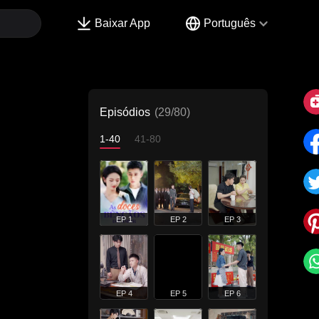
Baixar App
Português
Episódios
(29/80)
1-40
41-80
EP 1
EP 2
EP 3
EP 4
EP 5
EP 6