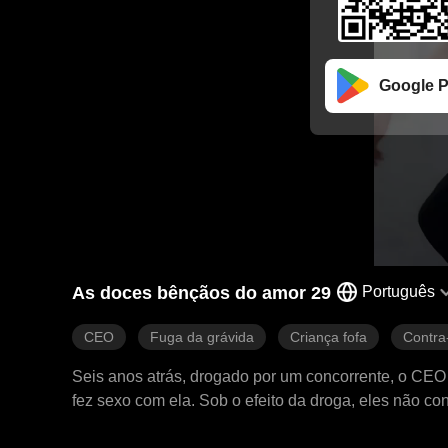
Google P
As doces bênçãos do amor 29
Português
CEO
Fuga da grávida
Criança fofa
Contra
Seis anos atrás, drogado por um concorrente, o CE
fez sexo com ela. Sob o efeito da droga, eles não c
jade da mulher. A mulher engravidou e deu à luz uma menina. Ela administrava uma pequena barraca de macarrão na beira da