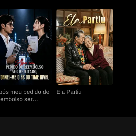
pós meu pedido de
Ela Partiu
eembolso ser
ejeitado, tornei-me o
s do time rival