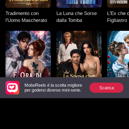
Tradimento con
La Luna che Sorse
L'Ex che 
l'Uomo Mascherato
dalla Tomba
Figliastro
MoboReels è la scelta migliore
Scarica
per godersi diverse mini-serie.
È Ora di Mostrare il
La Sposa che
La Preda 
Mio Lato Oscuro
Sceglie il Padrino
Lista dei preferiti