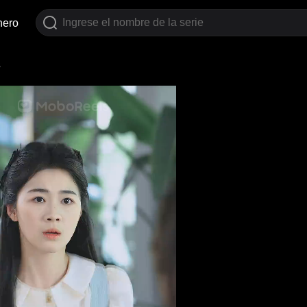
nero
3