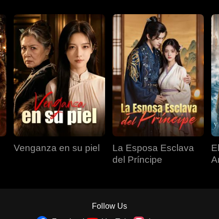
Venganza en su piel
La Esposa Esclava
E
del Príncipe
A
n
Follow Us