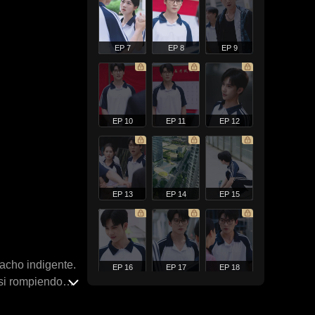
EP 7
EP 8
EP 9
EP 10
EP 11
EP 12
EP 13
EP 14
EP 15
acho indigente.
EP 16
EP 17
EP 18
asi rompiendo
anzara