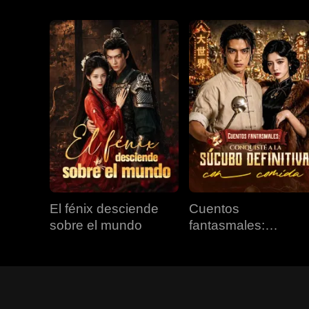
El fénix desciende
Cuentos
sobre el mundo
fantasmales:
Conquisté a la
súcubo definitiva co
comida