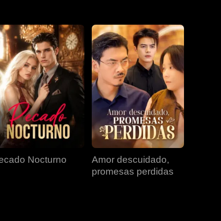
EP 31
EP 32
EP 33
EP 34
EP 35
EP 36
EP 37
EP 38
EP 39
EP 40
ecado Nocturno
Amor descuidado,
promesas perdidas