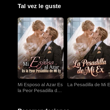
notoriedad, pero fue maldecida con abortos espontán
Tal vez le guste
reveló la verdad: había guardado rencor a Jillian por
años. Al descubrir esta realidad, Jillian encontró la
Dominick.
Mi Esposo al Azar Es
La Pesadilla de Mi 
la Peor Pesadilla de
Mi Ex