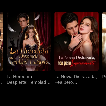
La Heredera
La Novia Disfrazada,
P
o
Despierta: Temblad
Fea pero
Traidores
Impresionante