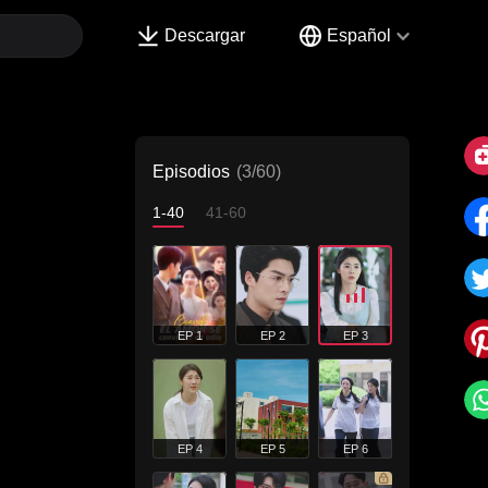
Descargar
Español
Episodios
(3/60)
1-40
41-60
EP 1
EP 2
EP 3
EP 4
EP 5
EP 6