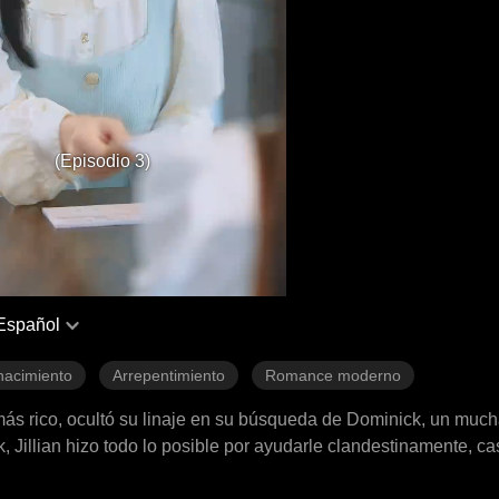
(Episodio 3)
Español
acimiento
Arrepentimiento
Romance moderno
más rico, ocultó su linaje en su búsqueda de Dominick, un much
 Jillian hizo todo lo posible por ayudarle clandestinamente, c
llian finalmente se casó con Dominick después de que éste alc