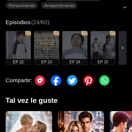
Renacimiento
Arrepentimiento
Romance moderno
Episodios
(24/60)
EP 22
EP 23
EP 24
EP 25
Compartir:
Tal vez le guste