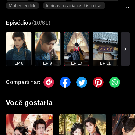
Mal-entendido
Intrigas palacianas históricas
Romance antigo
Episódios
(10/61)
EP 8
EP 9
EP 10
EP 11
Compartilhar:
Você gostaria