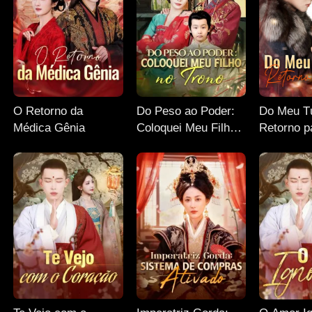
O Retorno da
Do Peso ao Poder:
Do Meu T
Médica Gênia
Coloquei Meu Filho
Retorno p
no Trono