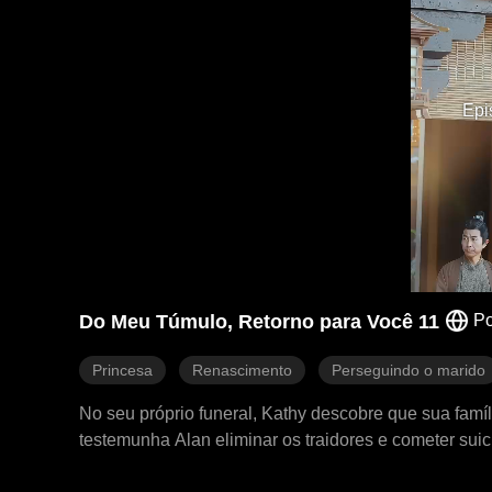
Epi
Do Meu Túmulo, Retorno para Você 11
Po
Princesa
Renascimento
Perseguindo o marido
No seu próprio funeral, Kathy descobre que sua famí
testemunha Alan eliminar os traidores e cometer sui
dá-lhe um tapa e se decide a reconquistar Alan, o 