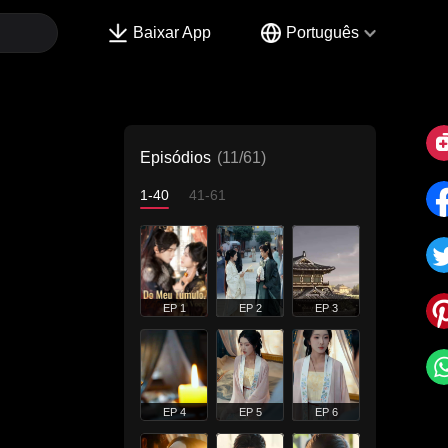
Baixar App
Português
Episódios
(11/61)
1-40
41-61
EP 1
EP 2
EP 3
EP 4
EP 5
EP 6