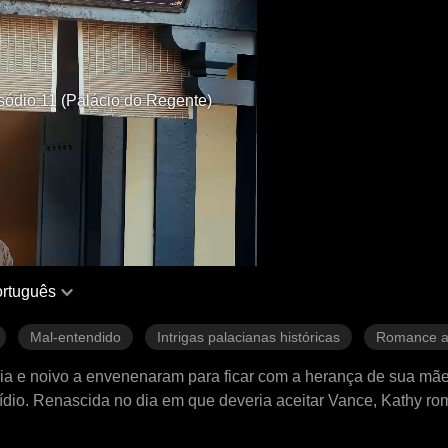
sódio 11 (Palácio do Regente)
rtuguês
Mal-entendido
Intrigas palacianas históricas
Romance a
lia e noivo a envenenaram para ficar com a herança de sua mãe
cídio. Renascida no dia em que deveria aceitar Vance, Kathy ro
homem que a amou acima de tudo.