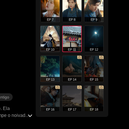
EP 7
EP 8
EP 9
EP 10
EP 11
EP 12
EP 13
EP 14
EP 15
ntigo
. Ela
EP 16
EP 17
EP 18
mpe o noivado,