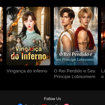
Vingança do Inferno
O Rei Perdido e Seu
L
Príncipe Lobisomem
o
P
Follow Us