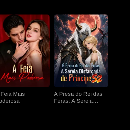
EP 31
EP 32
EP 33
EP 34
EP 35
EP 36
EP 37
EP 38
EP 39
EP 40
 Feia Mais
A Presa do Rei das
oderosa
Feras: A Sereia
Disfarçada de
Príncipe