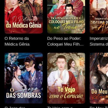
O Retorno da
Do Peso ao Poder:
Imperatri
Médica Gênia
Coloquei Meu Filho
Sistema 
no Trono
Ativado