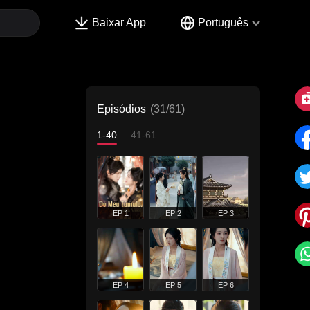
Baixar App
Português
Episódios
(31/61)
1-40
41-61
EP 1
EP 2
EP 3
EP 4
EP 5
EP 6