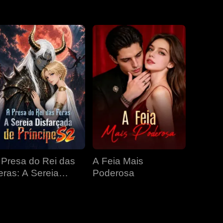
EP 31
EP 32
EP 33
EP 34
EP 35
EP 36
EP 37
EP 38
EP 39
EP 40
 Presa do Rei das
A Feia Mais
eras: A Sereia
Poderosa
isfarçada de
ríncipe