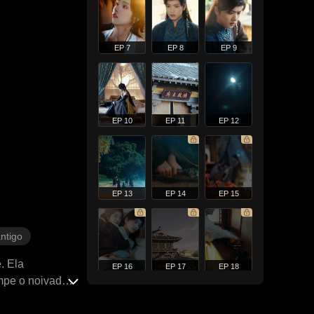
EP 7
EP 8
EP 9
EP 10
EP 11
EP 12
EP 13
EP 14
EP 15
ntigo
. Ela
EP 16
EP 17
EP 18
mpe o noivado,