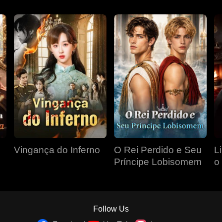
Vingança do Inferno
O Rei Perdido e Seu
L
Príncipe Lobisomem
o
P
Follow Us