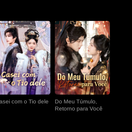
EP 19
EP 20
EP 21
EP 22
EP 23
EP 24
EP 25
EP 26
EP 27
asei com o Tio dele
Do Meu Túmulo,
EP 28
EP 29
EP 30
Retorno para Você