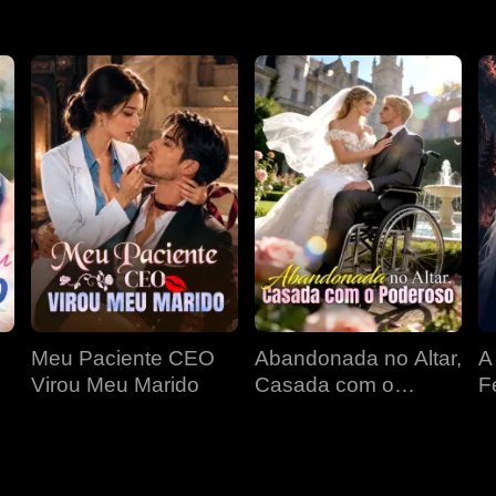
Meu Paciente CEO
Abandonada no Altar,
A
Virou Meu Marido
Casada com o
F
Poderoso
D
P