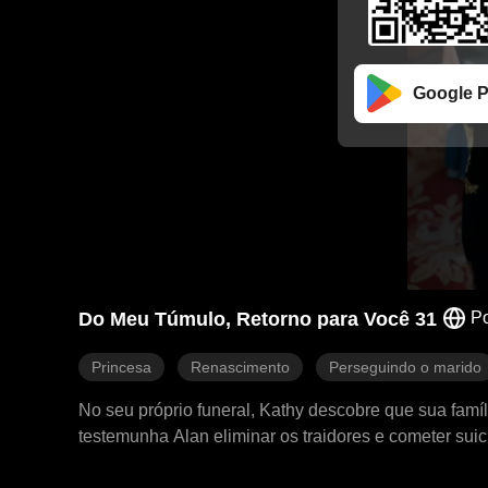
Google P
Do Meu Túmulo, Retorno para Você 31
P
Princesa
Renascimento
Perseguindo o marido
No seu próprio funeral, Kathy descobre que sua famí
testemunha Alan eliminar os traidores e cometer sui
dá-lhe um tapa e se decide a reconquistar Alan, o 