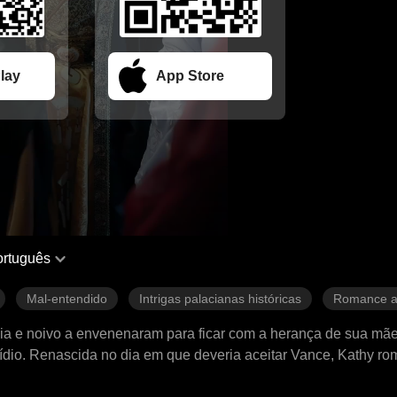
lay
App Store
ortuguês
Mal-entendido
Intrigas palacianas históricas
Romance a
lia e noivo a envenenaram para ficar com a herança de sua mãe
cídio. Renascida no dia em que deveria aceitar Vance, Kathy ro
homem que a amou acima de tudo.