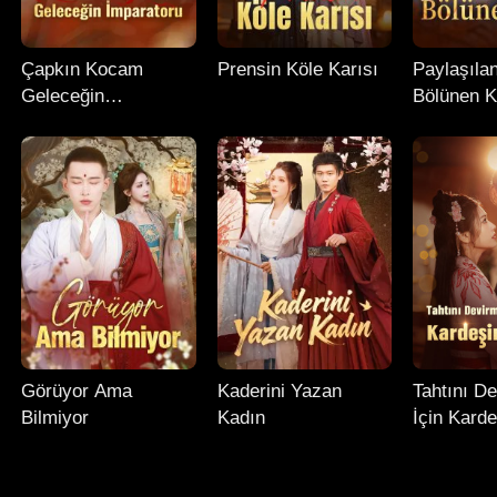
Çapkın Kocam
Prensin Köle Karısı
Paylaşıla
Geleceğin
Bölünen K
İmparatoru
Görüyor Ama
Kaderini Yazan
Tahtını D
Bilmiyor
Kadın
İçin Karde
Seçtim