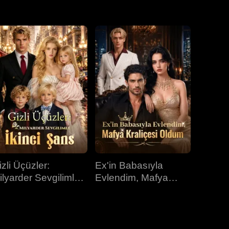
31.bölüm
32.bölüm
33.bölüm
34.bölüm
35.bölüm
36.bölüm
37.bölüm
38.bölüm
39.bölüm
40.bölüm
izli Üçüzler:
Ex'in Babasıyla
ilyarder Sevgilimle
Evlendim, Mafya
kinci Şans
Kraliçesi Oldum