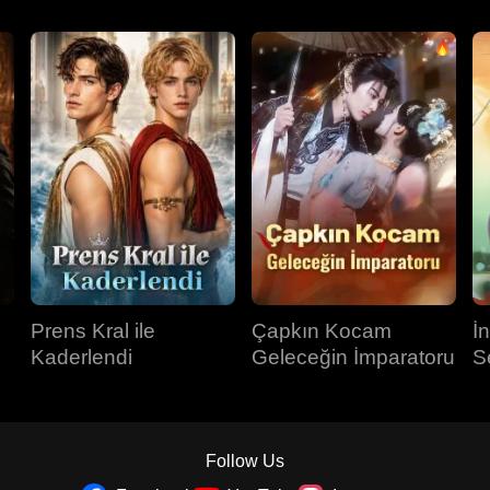
Prens Kral ile
Çapkın Kocam
İ
Kaderlendi
Geleceğin İmparatoru
S
Follow Us