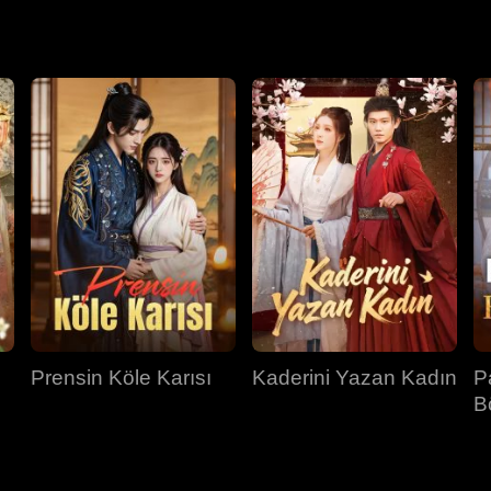
ül etmesinin, onu düşmanlarla dolu bir sarayda korumak için 
Prensin Köle Karısı
Kaderini Yazan Kadın
P
B