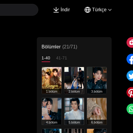
İndir
Türkçe
Bölümler
(21/71)
1-40
41-71
1.bölüm
2.bölüm
3.bölüm
4.bölüm
5.bölüm
6.bölüm