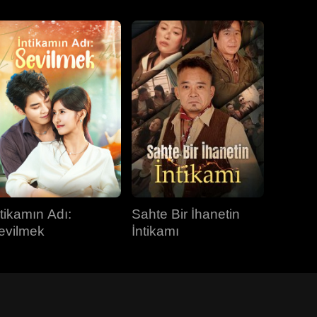
ntikamın Adı:
Sahte Bir İhanetin
evilmek
İntikamı