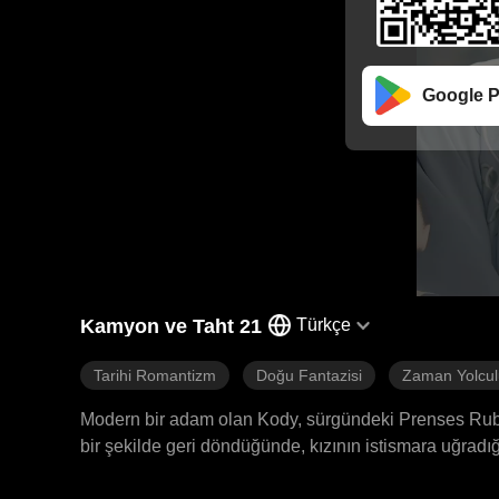
Google P
Kamyon ve Taht 21
Türkçe
Tarihi Romantizm
Doğu Fantazisi
Zaman Yolcu
Modern bir adam olan Kody, sürgündeki Prenses Ruby'n
bir şekilde geri döndüğünde, kızının istismara uğradı
şekilde eğlendiğini gördü. Kalbi kırık bir halde tüm m