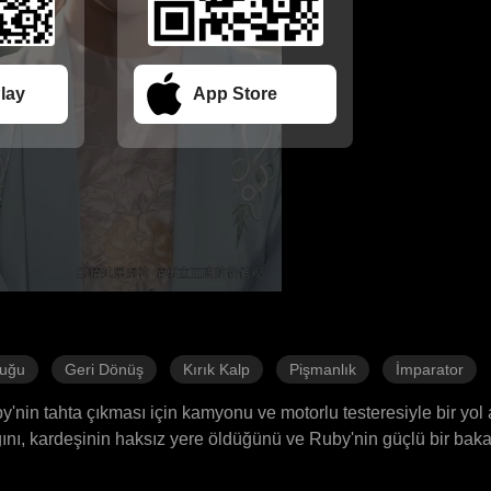
lay
App Store
luğu
Geri Dönüş
Kırık Kalp
Pişmanlık
İmparator
in tahta çıkması için kamyonu ve motorlu testeresiyle bir yol a
ğını, kardeşinin haksız yere öldüğünü ve Ruby'nin güçlü bir bak
odern malzemeleri kesip kızıyla birlikte ortadan kayboldu. Ruby'