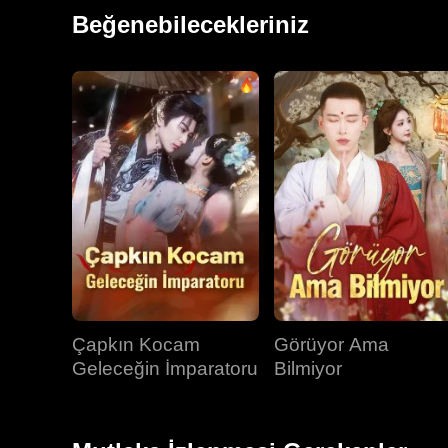
ihmalkarlığının, mesafe koymasının ve bakana tahamm
Beğenebilecekleriniz
oyun olduğundan habersizdi.
Çapkın Kocam
Görüyor Ama
Geleceğin İmparatoru
Bilmiyor