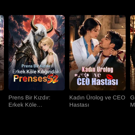
Prens Bir Kızdır:
Kadın Ürolog ve CEO
G
Erkek Köle
Hastası
M
Kılığındaki Prenses
İ