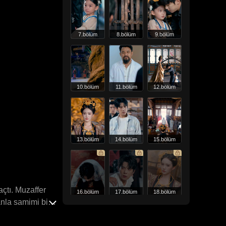
7.bölüm
8.bölüm
9.bölüm
10.bölüm
11.bölüm
12.bölüm
13.bölüm
14.bölüm
15.bölüm
çtı. Muzaffer
16.bölüm
17.bölüm
18.bölüm
anla samimi bir
nin