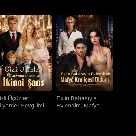
31.bölüm
32.bölüm
33.bölüm
34.bölüm
35.bölüm
36.bölüm
37.bölüm
38.bölüm
39.bölüm
40.bölüm
izli Üçüzler:
Ex'in Babasıyla
ilyarder Sevgilimle
Evlendim, Mafya
kinci Şans
Kraliçesi Oldum