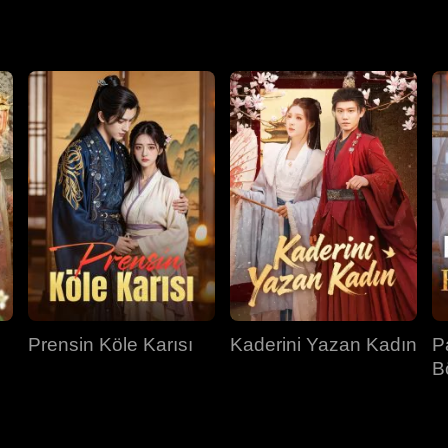
ül etmesinin, onu düşmanlarla dolu bir sarayda korumak için 
Prensin Köle Karısı
Kaderini Yazan Kadın
P
B