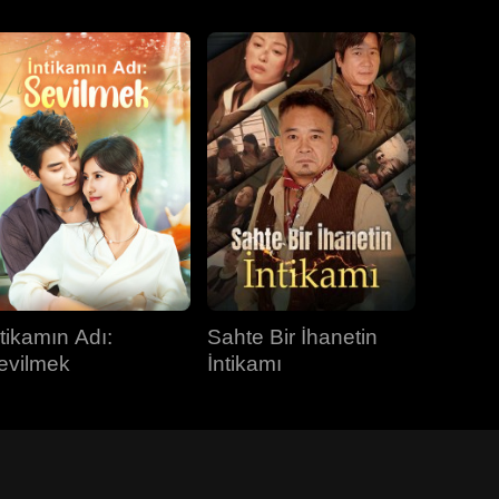
ntikamın Adı:
Sahte Bir İhanetin
evilmek
İntikamı