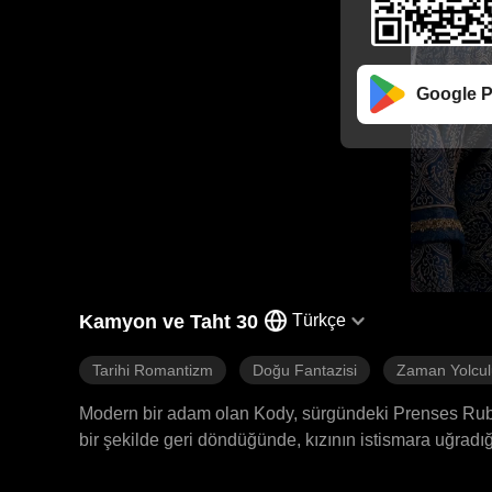
Google P
Kamyon ve Taht 30
Türkçe
Tarihi Romantizm
Doğu Fantazisi
Zaman Yolcu
Modern bir adam olan Kody, sürgündeki Prenses Ruby'n
bir şekilde geri döndüğünde, kızının istismara uğradı
şekilde eğlendiğini gördü. Kalbi kırık bir halde tüm m