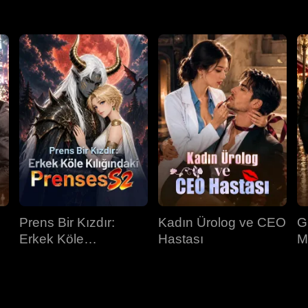
Prens Bir Kızdır:
Kadın Ürolog ve CEO
G
Erkek Köle
Hastası
M
Kılığındaki Prenses
İ