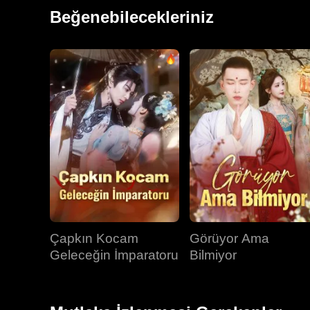
ihmalkarlığının, mesafe koymasının ve bakana tahamm
Beğenebilecekleriniz
oyun olduğundan habersizdi.
Çapkın Kocam
Görüyor Ama
Geleceğin İmparatoru
Bilmiyor