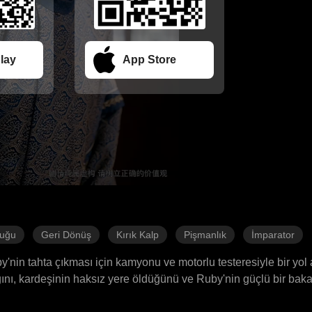
lay
App Store
luğu
Geri Dönüş
Kırık Kalp
Pişmanlık
İmparator
in tahta çıkması için kamyonu ve motorlu testeresiyle bir yol a
ğını, kardeşinin haksız yere öldüğünü ve Ruby'nin güçlü bir bak
odern malzemeleri kesip kızıyla birlikte ortadan kayboldu. Ruby'