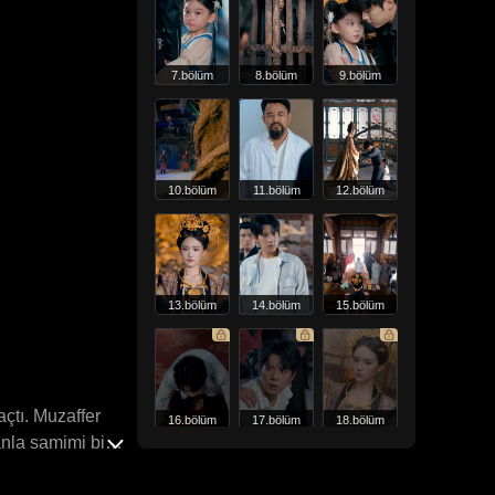
7.bölüm
8.bölüm
9.bölüm
10.bölüm
11.bölüm
12.bölüm
13.bölüm
14.bölüm
15.bölüm
çtı. Muzaffer
16.bölüm
17.bölüm
18.bölüm
anla samimi bir
nin