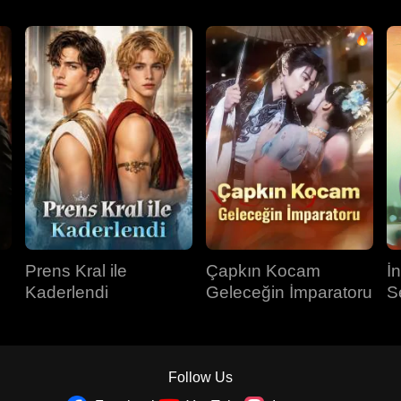
Prens Kral ile
Çapkın Kocam
İ
Kaderlendi
Geleceğin İmparatoru
S
Follow Us