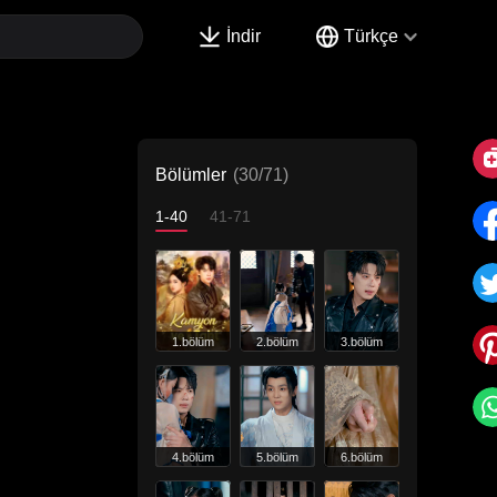
İndir
Türkçe
Bölümler
(30/71)
1-40
41-71
1.bölüm
2.bölüm
3.bölüm
4.bölüm
5.bölüm
6.bölüm