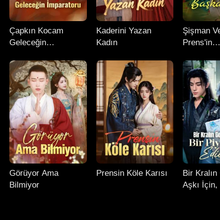
Çapkın Kocam
Kaderini Yazan
Şişman Ve
Geleceğin
Kadın
Prens'in
İmparatoru
Başkalaş
Görüyor Ama
Prensin Köle Karısı
Bir Kralı
Bilmiyor
Aşkı İçin,
Feda Edil