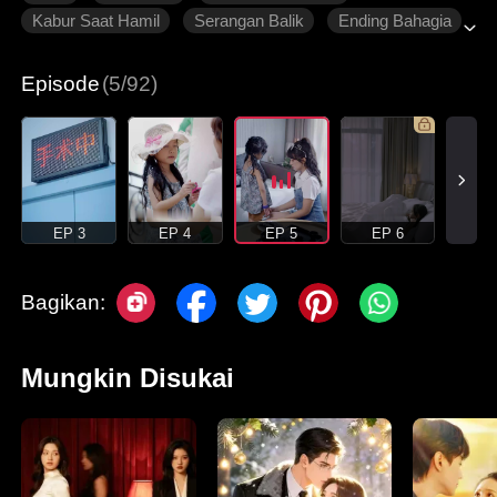
Kabur Saat Hamil
Serangan Balik
Ending Bahagia
Roman Modern
Episode
(5/92)
EP 3
EP 4
EP 5
EP 6
Bagikan:
Mungkin Disukai