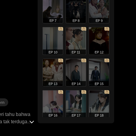
EP 7
EP 8
EP 9
EP 10
EP 11
EP 12
EP 13
EP 14
EP 15
rn
eri tahu bahwa
EP 16
EP 17
EP 18
 tak terduga