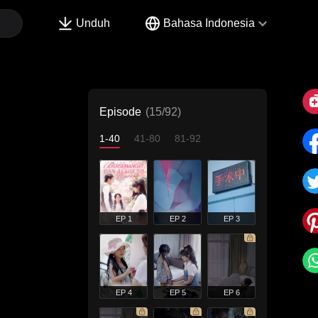
Unduh
Bahasa Indonesia
Episode
(15/92)
1-40
41-80
81-92
EP 1
EP 2
EP 3
EP 4
EP 5
EP 6