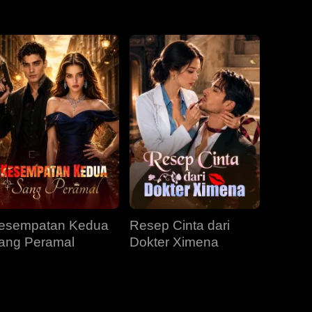
EP 31
EP 32
EP 33
EP 34
EP 35
EP 36
EP 37
EP 38
EP 39
EP 40
esempatan Kedua
Resep Cinta dari
ang Peramal
Dokter Ximena