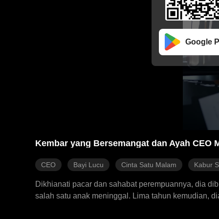
Google P
Kembar yang Bersemangat dan Ayah CEO M
CEO
Bayi Lucu
Cinta Satu Malam
Kabur S
Dikhianati pacar dan sahabat perempuannya, dia dib
salah satu anak meninggal. Lima tahun kemudian, d
menemukan bahwa anak lain masih hidup, dan kali in