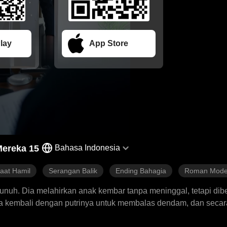
lay
App Store
ereka 15
Bahasa Indonesia
aat Hamil
Serangan Balik
Ending Bahagia
Roman Mode
unuh. Dia melahirkan anak kembar tanpa meninggal, tetapi dib
ia kembali dengan putrinya untuk membalas dendam, dan secara
i dia bertekad untuk melindungi anaknya.