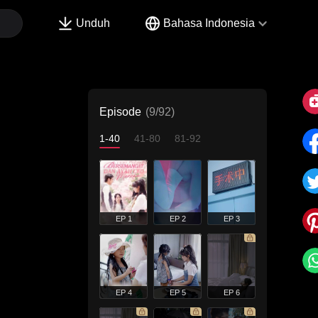
Unduh
Bahasa Indonesia
Episode
(9/92)
1-40
41-80
81-92
EP 1
EP 2
EP 3
EP 4
EP 5
EP 6