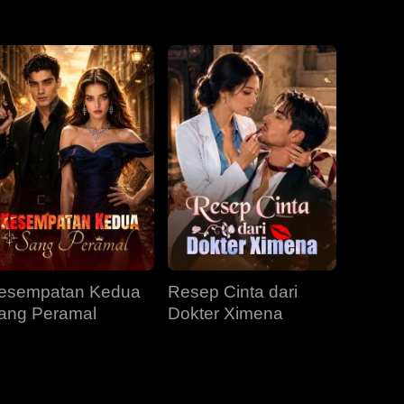
EP 31
EP 32
EP 33
EP 34
EP 35
EP 36
EP 37
EP 38
EP 39
EP 40
esempatan Kedua
Resep Cinta dari
ang Peramal
Dokter Ximena