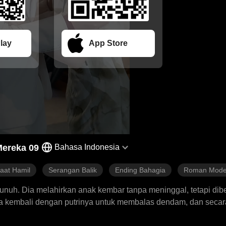
lay
App Store
ereka 09
Bahasa Indonesia
aat Hamil
Serangan Balik
Ending Bahagia
Roman Mode
unuh. Dia melahirkan anak kembar tanpa meninggal, tetapi dib
ia kembali dengan putrinya untuk membalas dendam, dan secara
i dia bertekad untuk melindungi anaknya.