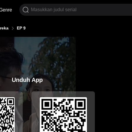
Genre
reka
EP 9
Unduh App