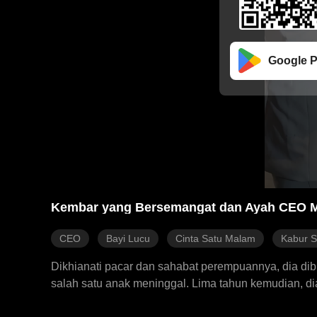
Google P
Kembar yang Bersemangat dan Ayah CEO M
CEO
Bayi Lucu
Cinta Satu Malam
Kabur S
Dikhianati pacar dan sahabat perempuannya, dia dib
salah satu anak meninggal. Lima tahun kemudian, d
menemukan bahwa anak lain masih hidup, dan kali in