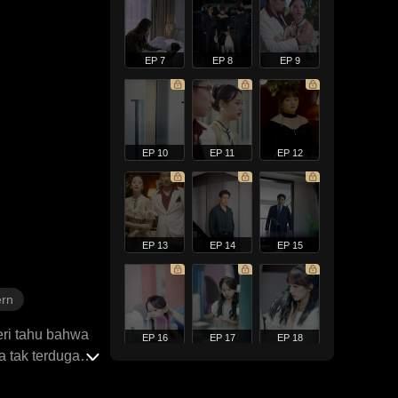
EP 7
EP 8
EP 9
EP 10
EP 11
EP 12
EP 13
EP 14
EP 15
rn
eri tahu bahwa
EP 16
EP 17
EP 18
 tak terduga