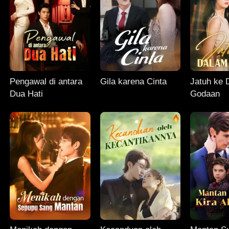
Pengawal di antara
Gila karena Cinta
Jatuh ke 
Dua Hati
Godaan