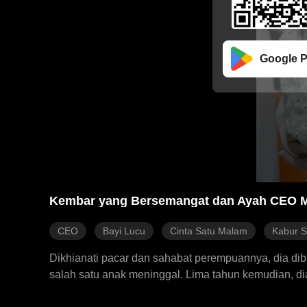
Google P
Kembar yang Bersemangat dan Ayah CEO M
CEO
Bayi Lucu
Cinta Satu Malam
Kabur S
Dikhianati pacar dan sahabat perempuannya, dia dib
salah satu anak meninggal. Lima tahun kemudian, d
menemukan bahwa anak lain masih hidup, dan kali in