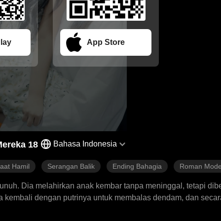
lay
App Store
ereka 18
Bahasa Indonesia
aat Hamil
Serangan Balik
Ending Bahagia
Roman Mode
unuh. Dia melahirkan anak kembar tanpa meninggal, tetapi dib
ia kembali dengan putrinya untuk membalas dendam, dan secara
i dia bertekad untuk melindungi anaknya.