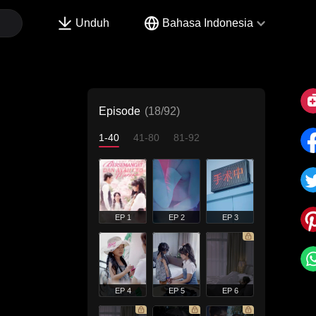
Unduh
Bahasa Indonesia
Episode
(18/92)
1-40
41-80
81-92
EP 1
EP 2
EP 3
EP 4
EP 5
EP 6