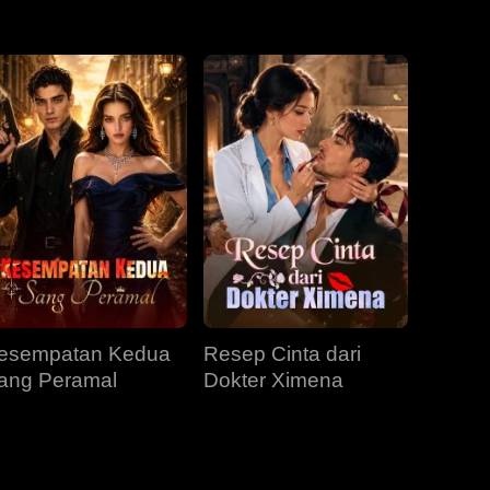
EP 31
EP 32
EP 33
EP 34
EP 35
EP 36
EP 37
EP 38
EP 39
EP 40
esempatan Kedua
Resep Cinta dari
ang Peramal
Dokter Ximena