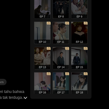
EP 7
EP 8
EP 9
EP 10
EP 11
EP 12
EP 13
EP 14
EP 15
rn
eri tahu bahwa
EP 16
EP 17
EP 18
 tak terduga