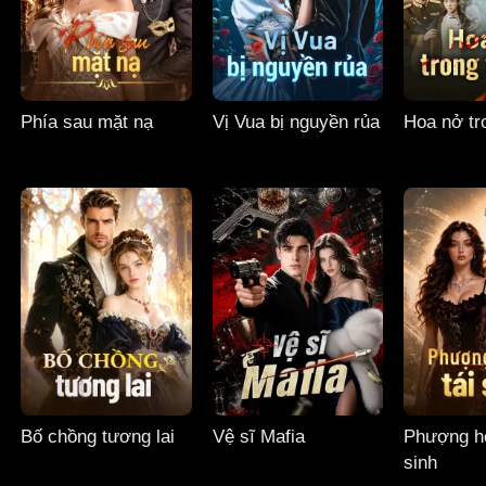
Phía sau mặt nạ
Vị Vua bị nguyền rủa
Hoa nở tro
Bố chồng tương lai
Vệ sĩ Mafia
Phượng ho
sinh