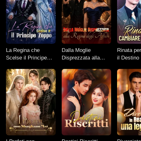
La Regina che
Dalla Moglie
Rinata pe
Scelse il Principe
Disprezzata alla
il Destino
Zoppo
Regina degli Affari