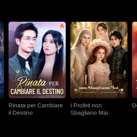
tale, espose l'avvelenamento di sua madre da parte di Richard, 
loro governanti per rivendicare il dominio su tutti.
Rinata per Cambiare
I Profeti non
De
il Destino
Sbagliano Mai