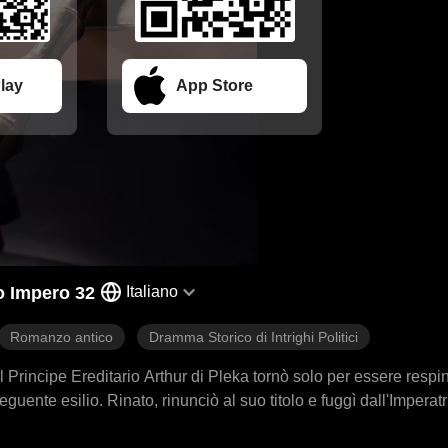
lay
App Store
o Impero 32
Italiano
Romanzo antico
Dramma Storico di Intrighi Politici
Principe Ereditario Arthur di Pleka tornò solo per essere respi
uente esilio. Rinato, rinunciò al suo titolo e fuggì dall'Imperat
r si volse alla vendetta, guidando un esercito armato con le sue