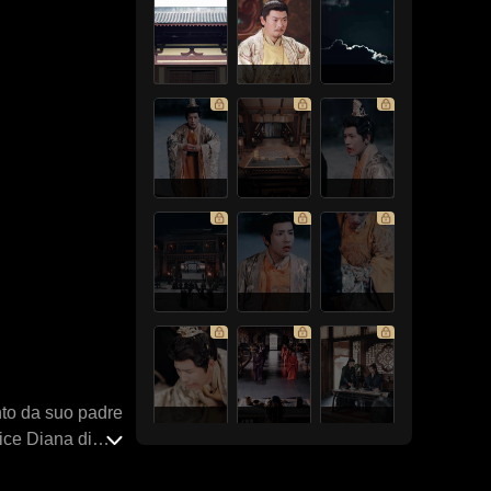
nto da suo padre
rice Diana di
 armi da fuoco