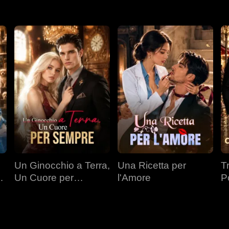
Un Ginocchio a Terra,
Una Ricetta per
T
Un Cuore per
l'Amore
P
a
Sempre
Mi