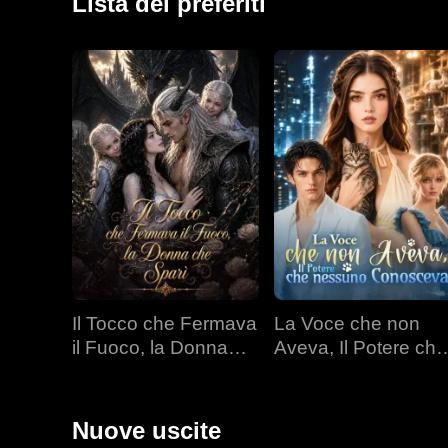
Lista dei preferiti
Il Tocco che Fermava
La Voce che non
il Fuoco, la Donna
Aveva, Il Potere che
che Sparì
nessuno Conoscev
Nuove uscite