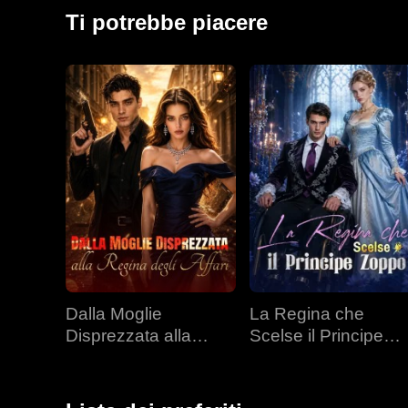
per conquistare le città di Pleka. Conquistò la capi
Ti potrebbe piacere
e schiacciò una coalizione di sei nazioni, catturando i 
Dalla Moglie
La Regina che
Disprezzata alla
Scelse il Principe
Regina degli Affari
Zoppo