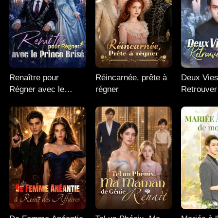
Renaître pour
Réincarnée, prête à
Deux Vies
Régner avec le
régner
Retrouver
Prince Brisé
Foyer