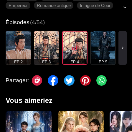
Empereur
Romance antique
Intrigue de Cour
Épisodes
(4/54)
EP 2
EP 3
EP 4
EP 5
Partager:
Vous aimeriez