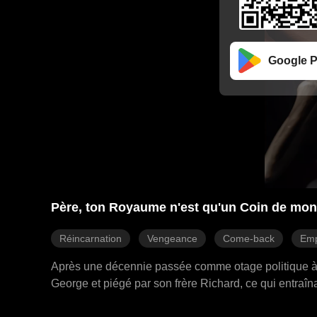
Google P
Père, ton Royaume n'est qu'un Coin de mon
Réincarnation
Vengeance
Come-back
Emp
Après une décennie passée comme otage politique à Cra
George et piégé par son frère Richard, ce qui entraîna 
Diana de Crando, mais la poursuite de Richard persi