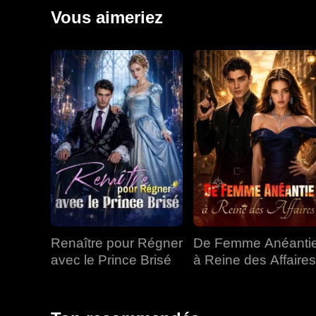
ses propres armes à feu pour conquérir les villes de 
Vous aimeriez
Richard, dénonça George, écrasa une coalition de six
Renaître pour Régner
De Femme Anéanti
avec le Prince Brisé
à Reine des Affaires