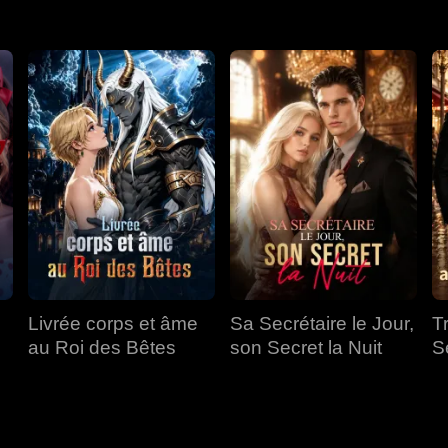
Livrée corps et âme
Sa Secrétaire le Jour,
T
au Roi des Bêtes
son Secret la Nuit
S
a