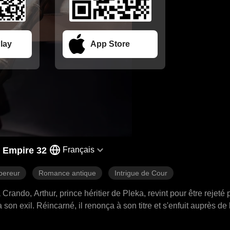
lay
App Store
 Empire 32
Français
ereur
Romance antique
Intrigue de Cour
ndo, Arthur, prince héritier de Pleka, revint pour être rejeté 
son exil. Réincarné, il renonça à son titre et s'enfuit auprès de 
sta. Arthur se tourna alors vers la vengeance, menant une arm