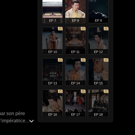
EP 7
EP 8
EP 9
EP 10
EP 11
EP 12
EP 13
EP 14
EP 15
par son père
EP 16
EP 17
EP 18
l'impératrice
ée équipée de