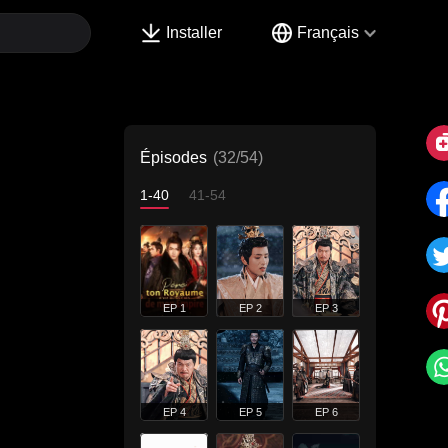
Installer
Français
Épisodes
(32/54)
1-40
41-54
EP 1
EP 2
EP 3
EP 4
EP 5
EP 6