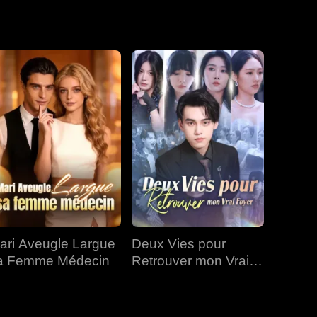
a mère par
EP 19
EP 20
EP 21
EP 22
EP 23
EP 24
EP 25
EP 26
EP 27
ari Aveugle Largue
Deux Vies pour
EP 28
EP 29
EP 30
a Femme Médecin
Retrouver mon Vrai
Foyer