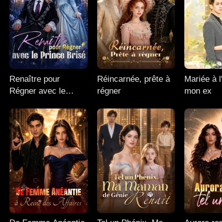
Renaître pour
Réincarnée, prête à
Mariée à l
Régner avec le
régner
mon ex
Prince Brisé