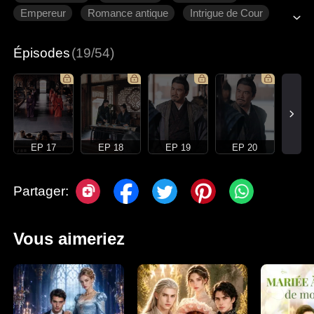
Empereur
Romance antique
Intrigue de Cour
Épisodes
(19/54)
EP 17
EP 18
EP 19
EP 20
Partager:
Vous aimeriez