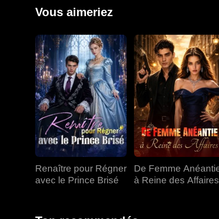
ses propres armes à feu pour conquérir les villes de 
Vous aimeriez
Richard, dénonça George, écrasa une coalition de six
Renaître pour Régner
De Femme Anéanti
avec le Prince Brisé
à Reine des Affaires