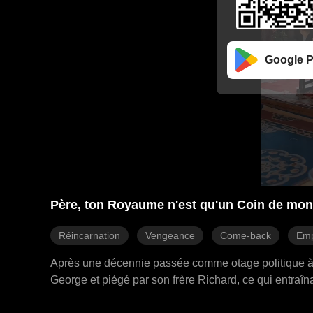
Google P
Père, ton Royaume n'est qu'un Coin de mon
Réincarnation
Vengeance
Come-back
Emp
Après une décennie passée comme otage politique à Cra
George et piégé par son frère Richard, ce qui entraîna 
Diana de Crando, mais la poursuite de Richard persi