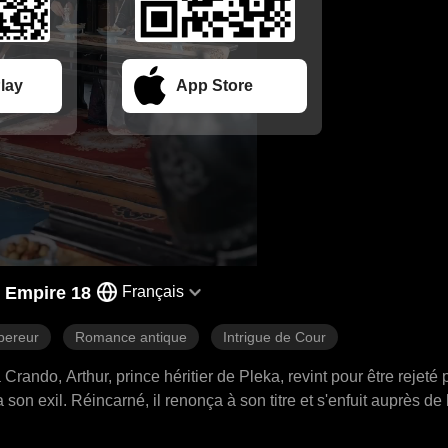
lay
App Store
 Empire 18
Français
ereur
Romance antique
Intrigue de Cour
ndo, Arthur, prince héritier de Pleka, revint pour être rejeté 
son exil. Réincarné, il renonça à son titre et s'enfuit auprès de 
sta. Arthur se tourna alors vers la vengeance, menant une arm