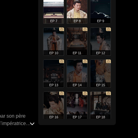
EP 7
EP 8
EP 9
EP 10
EP 11
EP 12
EP 13
EP 14
EP 15
par son père
EP 16
EP 17
EP 18
l'impératrice
ée équipée de