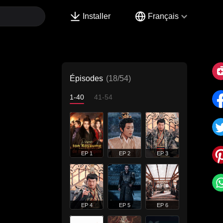
Installer
Français
Épisodes
(18/54)
1-40
41-54
EP 1
EP 2
EP 3
EP 4
EP 5
EP 6