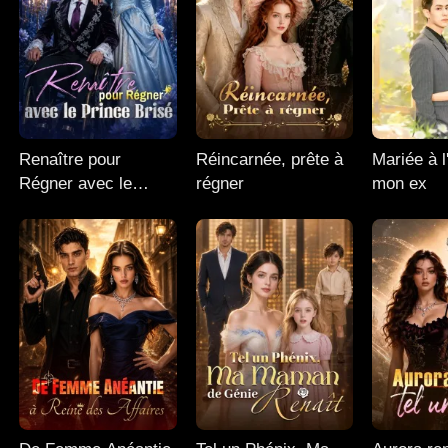
Renaître pour
Réincarnée, prête à
Mariée à l
Régner avec le
régner
mon ex
Prince Brisé