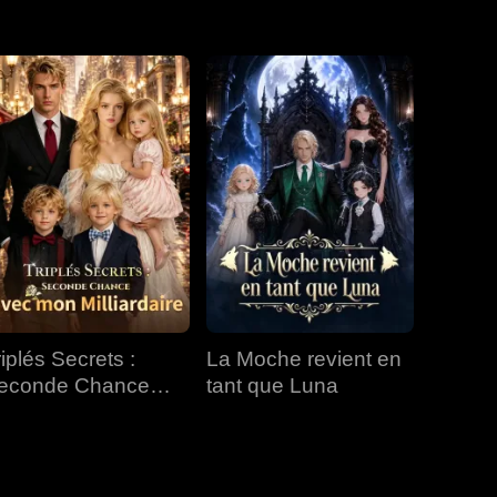
EP 31
EP 32
EP 33
EP 34
EP 35
EP 36
EP 37
EP 38
EP 39
EP 40
riplés Secrets :
La Moche revient en
econde Chance
tant que Luna
vec mon Milliardaire