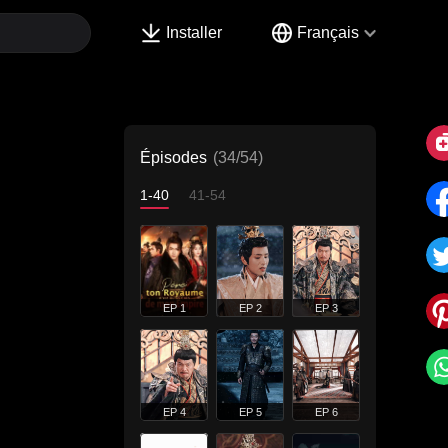
Installer
Français
Épisodes
(34/54)
1-40
41-54
EP 1
EP 2
EP 3
EP 4
EP 5
EP 6