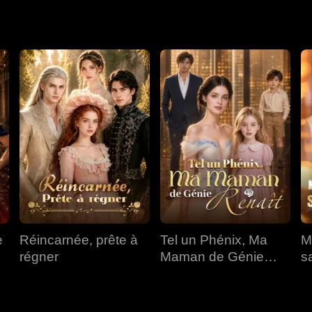
Pleka. Il s'empara de la capitale, révéla l'empoisonnement de s
 nations et captura leurs souverains pour régner sur tous.
e
Réincarnée, prête à
Tel un Phénix, Ma
M
régner
Maman de Génie
s
Renaît