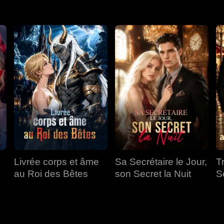
Livrée corps et âme
Sa Secrétaire le Jour,
T
au Roi des Bêtes
son Secret la Nuit
S
a