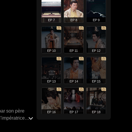
EP 7
EP 8
EP 9
EP 10
EP 11
EP 12
EP 13
EP 14
EP 15
par son père
EP 16
EP 17
EP 18
l'impératrice
ée équipée de