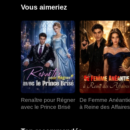
ses propres armes à feu pour conquérir les villes de 
Vous aimeriez
Richard, dénonça George, écrasa une coalition de six
Renaître pour Régner
De Femme Anéanti
avec le Prince Brisé
à Reine des Affaires