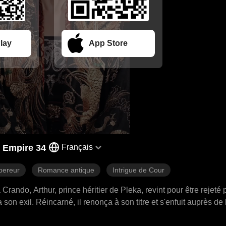
lay
App Store
 Empire 34
Français
ereur
Romance antique
Intrigue de Cour
ndo, Arthur, prince héritier de Pleka, revint pour être rejeté 
son exil. Réincarné, il renonça à son titre et s'enfuit auprès de 
sta. Arthur se tourna alors vers la vengeance, menant une arm