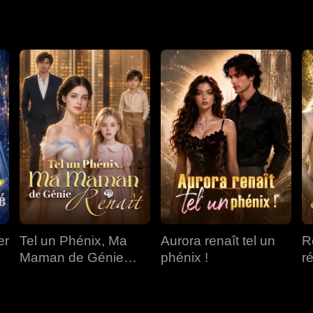
Pleka. Il s'empara de la capitale, révéla l'empoisonnement de s
 nations et captura leurs souverains pour régner sur tous.
er
Tel un Phénix, Ma
Aurora renaît tel un
R
Maman de Génie
phénix !
r
Renaît