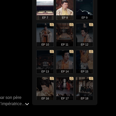
EP 7
EP 8
EP 9
EP 10
EP 11
EP 12
EP 13
EP 14
EP 15
par son père
EP 16
EP 17
EP 18
l'impératrice
ée équipée de