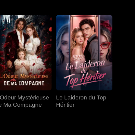
EP 31
EP 32
EP 33
EP 34
EP 35
EP 36
EP 37
EP 38
EP 39
EP 40
'Odeur Mystérieuse
Le Laideron du Top
e Ma Compagne
Héritier