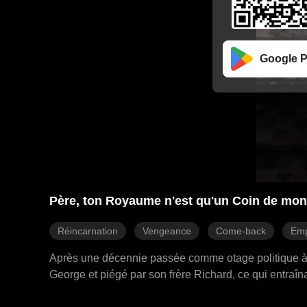
Google P
Père, ton Royaume n'est qu'un Coin de mon
Réincarnation
Vengeance
Come-back
Emp
Après une décennie passée comme otage politique à Cra
George et piégé par son frère Richard, ce qui entraîna 
Diana de Crando, mais la poursuite de Richard persi