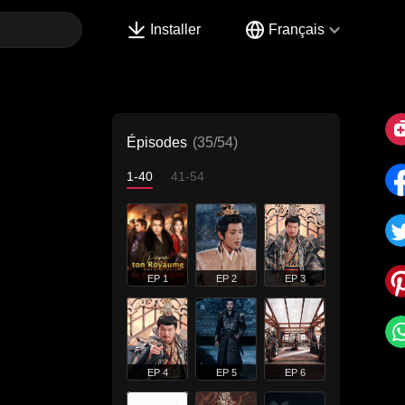
Installer
Français
Épisodes
(35/54)
1-40
41-54
EP 1
EP 2
EP 3
EP 4
EP 5
EP 6