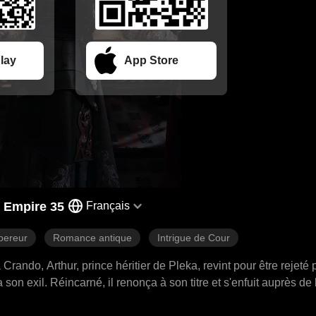
lay
App Store
 Empire 35
Français
ereur
Romance antique
Intrigue de Cour
ndo, Arthur, prince héritier de Pleka, revint pour être rejeté 
son exil. Réincarné, il renonça à son titre et s'enfuit auprès de 
sta. Arthur se tourna alors vers la vengeance, menant une arm