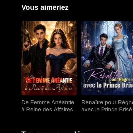
ses propres armes à feu pour conquérir les villes de 
Vous aimeriez
Richard, dénonça George, écrasa une coalition de six
De Femme Anéantie
Renaître pour Régn
à Reine des Affaires
avec le Prince Brisé