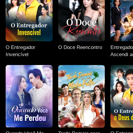
O Entregador
O Doce Reencontro
Entregado
Invencível
Ascendi a
Supremo!