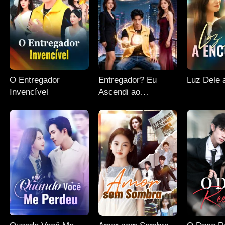
O Entregador
Entregador? Eu
Luz Dele 
Invencível
Ascendi ao
Supremo!