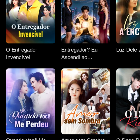
O Entregador
Entregador? Eu
Luz Dele 
Invencível
Ascendi ao
Supremo!