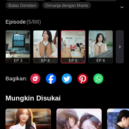
Balas Dendam
Dimanja dengan Manis
Roman Modern
Episode
(5/88)
EP 3
EP 4
EP 5
EP 6
Bagikan:
Mungkin Disukai