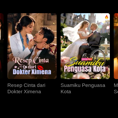
Resep Cinta dari
Suamiku Penguasa
M
Dokter Ximena
Kota
S
M