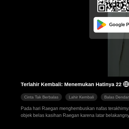
Google P
Terlahir Kembali: Menemukan Hatinya 22
Cinta Tak Berbalas
Lahir Kembali
Balas Denda
Pada hari Raegan menghembuskan nafas terakhirnya, N
objek belas kasihan Raegan karena latar belakangn
sehari-hari ke sekolah, membayar kebutuhannya de