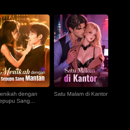
EP 31
EP 32
EP 33
EP 34
EP 35
EP 36
EP 37
EP 38
EP 39
EP 40
enikah dengan
Satu Malam di Kantor
epupu Sang
antan