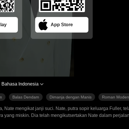
lay
App Store
Bahasa Indonesia
m
Balas Dendam
Dimanja dengan Manis
Roman Moder
ate mengikat janji suci. Nate, putra sopir keluarga Fuller, te
ya yang miskin. Dia telah mengikutsertakan Nate dalam perjal
ngan kartunya sendiri, menghadiahkan kemewahan kelas atas,