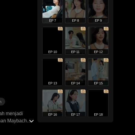
EP 7
EP 8
EP 9
EP 10
EP 11
EP 12
EP 13
EP 14
EP 15
n
lah menjadi
EP 16
EP 17
EP 18
anan Maybach
 dan bahkan