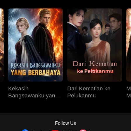
Kekasih
Dari Kematian ke
M
Bangsawanku yang
Pelukanmu
M
Berbahaya
R
Follow Us