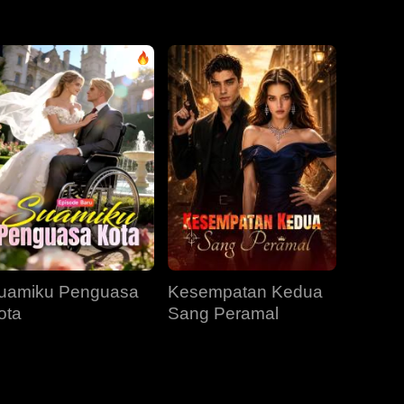
EP 31
EP 32
EP 33
EP 34
EP 35
EP 36
EP 37
EP 38
EP 39
EP 40
uamiku Penguasa
Kesempatan Kedua
ota
Sang Peramal