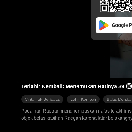
Google P
Terlahir Kembali: Menemukan Hatinya 39
Cinta Tak Berbalas
Lahir Kembali
Balas Denda
Pada hari Raegan menghembuskan nafas terakhirnya, N
objek belas kasihan Raegan karena latar belakangn
sehari-hari ke sekolah, membayar kebutuhannya de