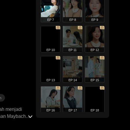
EP 7
EP 8
EP 9
EP 10
EP 11
EP 12
EP 13
EP 14
EP 15
n
lah menjadi
EP 16
EP 17
EP 18
anan Maybach
 dan bahkan