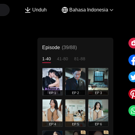
Unduh
Bahasa Indonesia
Episode
(39/88)
1-40
41-80
81-88
EP 1
EP 2
EP 3
EP 4
EP 5
EP 6