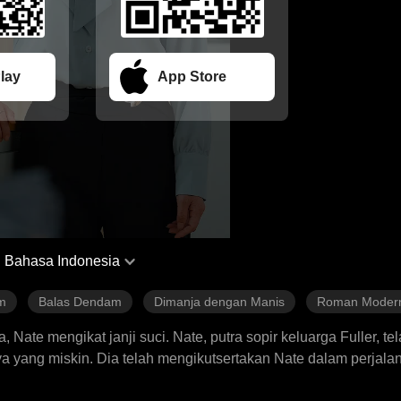
lay
App Store
Bahasa Indonesia
m
Balas Dendam
Dimanja dengan Manis
Roman Moder
ate mengikat janji suci. Nate, putra sopir keluarga Fuller, te
ya yang miskin. Dia telah mengikutsertakan Nate dalam perjal
ngan kartunya sendiri, menghadiahkan kemewahan kelas atas,