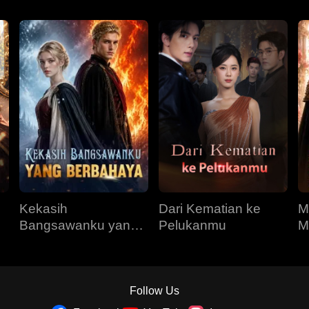
Kekasih
Dari Kematian ke
M
Bangsawanku yang
Pelukanmu
M
Berbahaya
R
Follow Us