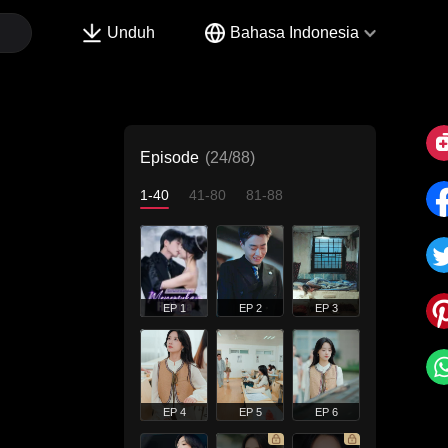
Unduh
Bahasa Indonesia
Episode
(24/88)
1-40
41-80
81-88
EP 1
EP 2
EP 3
EP 4
EP 5
EP 6