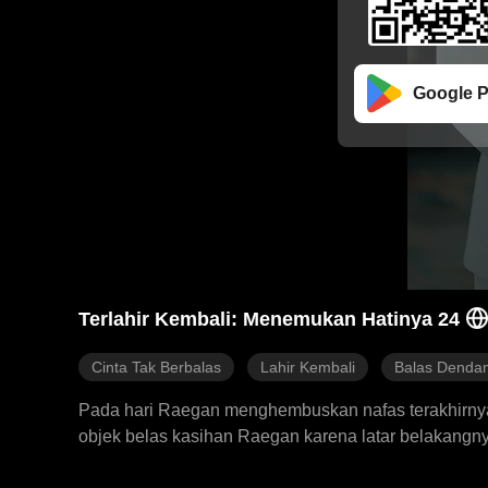
Google P
Terlahir Kembali: Menemukan Hatinya 24
Cinta Tak Berbalas
Lahir Kembali
Balas Denda
Pada hari Raegan menghembuskan nafas terakhirnya, N
objek belas kasihan Raegan karena latar belakangn
sehari-hari ke sekolah, membayar kebutuhannya de