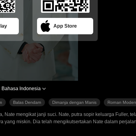
lay
App Store
Bahasa Indonesia
m
Balas Dendam
Dimanja dengan Manis
Roman Moder
ate mengikat janji suci. Nate, putra sopir keluarga Fuller, te
ya yang miskin. Dia telah mengikutsertakan Nate dalam perjal
ngan kartunya sendiri, menghadiahkan kemewahan kelas atas,