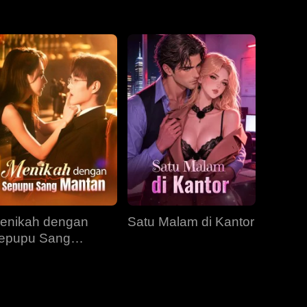
EP 31
EP 32
EP 33
EP 34
EP 35
EP 36
EP 37
EP 38
EP 39
EP 40
enikah dengan
Satu Malam di Kantor
epupu Sang
antan