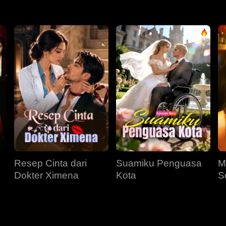
Resep Cinta dari
Suamiku Penguasa
M
Dokter Ximena
Kota
S
M