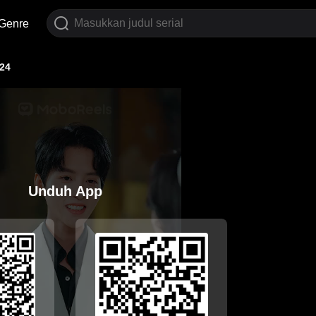
Genre
24
Unduh App