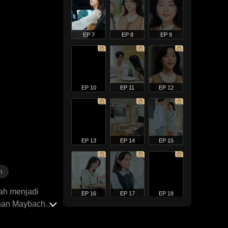
EP 7
EP 8
EP 9
EP 10
EP 11
EP 12
EP 13
EP 14
EP 15
n
lah menjadi
EP 16
EP 17
EP 18
anan Maybach
 dan bahkan