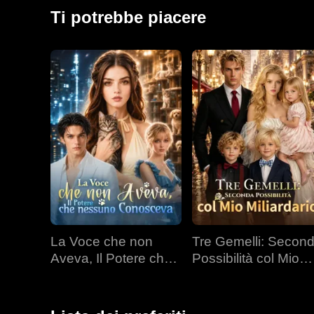
facendo emergere lentamente la sua vera identità. I
Ti potrebbe piacere
ormai gelato di Sylvia inizi a scongelarsi al suo cam
malintesi passati.
La Voce che non
Tre Gemelli: Secon
Aveva, Il Potere che
Possibilità col Mio
nessuno Conosceva
Miliardario