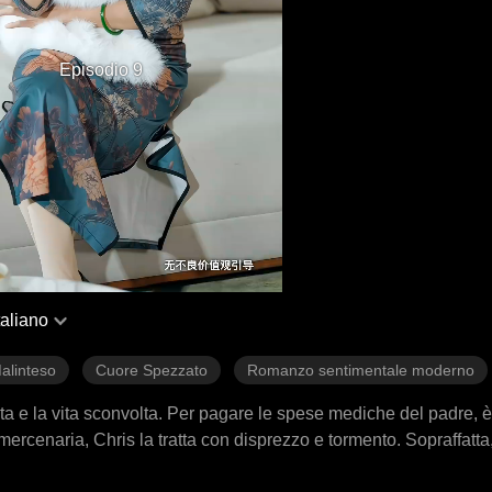
Episodio 9
taliano
alinteso
Cuore Spezzato
Romanzo sentimentale moderno
ata e la vita sconvolta. Per pagare le spese mediche del padre, è
ercenaria, Chris la tratta con disprezzo e tormento. Sopraffatta
o uomo, il suo percorso si incrocia inaspettatamente con la famig