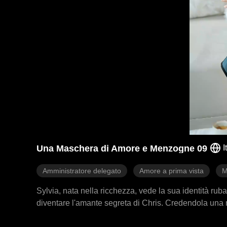
Una Maschera di Amore e Menzogne 09
I
Amministratore delegato
Amore a prima vista
M
Sylvia, nata nella ricchezza, vede la sua identità rub
diventare l'amante segreta di Chris. Credendola una m
di fuggire. Dopo essere stata quasi regalata a un altr