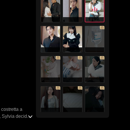
 costretta a
, Sylvia decide
lia Dixon,