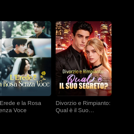
bbene il cuore
o status e dei
'Erede e la Rosa
Divorzio e Rimpianto:
enza Voce
Qual è il Suo
Segreto?