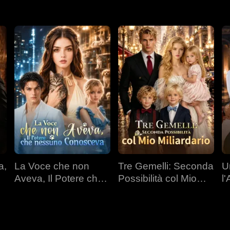
a,
La Voce che non
Tre Gemelli: Seconda
U
Aveva, Il Potere che
Possibilità col Mio
l
nessuno Conosceva
Miliardario