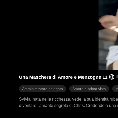
Una Maschera di Amore e Menzogne 11
I
Amministratore delegato
Amore a prima vista
M
Sylvia, nata nella ricchezza, vede la sua identità rub
diventare l'amante segreta di Chris. Credendola una m
di fuggire. Dopo essere stata quasi regalata a un altr