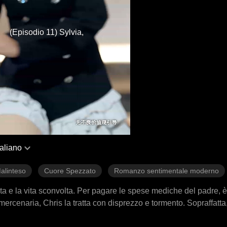
(Episodio 11) Sylvia,
taliano
alinteso
Cuore Spezzato
Romanzo sentimentale moderno
ata e la vita sconvolta. Per pagare le spese mediche del padre, è
ercenaria, Chris la tratta con disprezzo e tormento. Sopraffatta
o uomo, il suo percorso si incrocia inaspettatamente con la famig