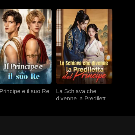
 Principe e il suo Re
La Schiava che
divenne la Prediletta
del Principe