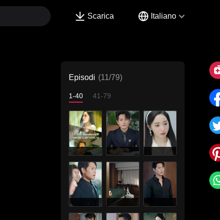
Scarica
Italiano
Episodi
(11/79)
1-40
41-79