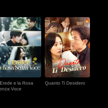
bbene il cuore
o status e dei
'Erede e la Rosa
Quanto Ti Desidero
enza Voce