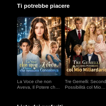
facendo emergere lentamente la sua vera identità. I
Ti potrebbe piacere
ormai gelato di Sylvia inizi a scongelarsi al suo cam
malintesi passati.
La Voce che non
Tre Gemelli: Secon
Aveva, Il Potere che
Possibilità col Mio
nessuno Conosceva
Miliardario