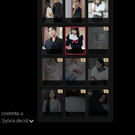
 costretta a
, Sylvia decide
lia Dixon,