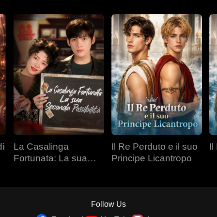
dì
La Casalinga
Il Re Perduto e il suo
Il
Fortunata: La sua
Principe Licantropo
Seconda Possibilità
Follow Us