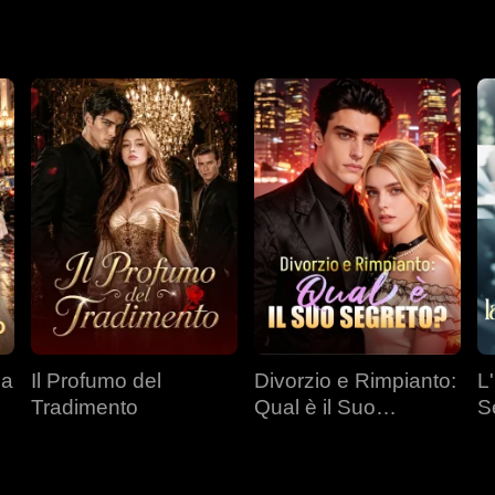
n sua assenza, Chris impara ad amare e cerca la redenzione. Se
biamento, i due devono ancora superare le immense barriere dell
da
Il Profumo del
Divorzio e Rimpianto:
L
Tradimento
Qual è il Suo
S
Segreto?