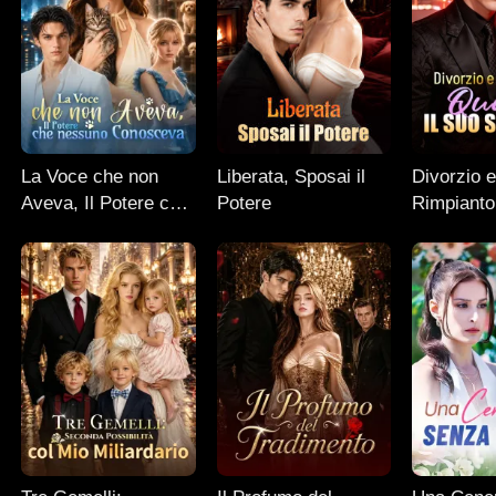
La Voce che non
Liberata, Sposai il
Divorzio 
Aveva, Il Potere che
Potere
Rimpianto:
nessuno Conosceva
Suo Segr