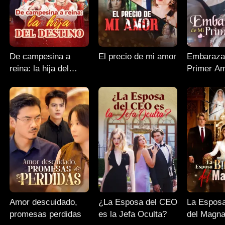
De campesina a
El precio de mi amor
Embaraza
reina: la hija del
Primer A
destino
Amor descuidado,
¿La Esposa del CEO
La Esposa
promesas perdidas
es la Jefa Oculta?
del Magna