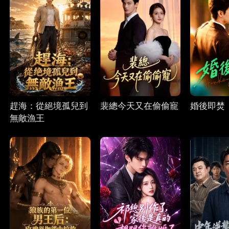
趕海：從絕境孤兒到
裴總今天又在偷偷寵
婚後即焚
無敵漁王