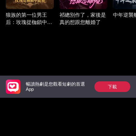
狼族的第一位男王
祁總別作了，家後是
中年逆襲
后：玫瑰從枷鎖中綻
真的想跟您離婚了
放
暢讀熱劇是您觀看短劇的首選
下載
Follow Us
App
Facebook
YouTube
Instagram
使用條款
|
隱私政策
|
聯系我們
© 2018-now CHANGDU (HK) TECHNOLOGY LIMITED