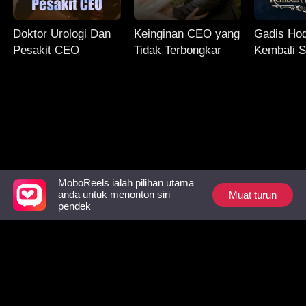
Doktor Urologi Dan
Keinginan CEO yang
Gadis Ho
Pesakit CEO
Tidak Terbongkar
Kembali S
Luna
MoboReels ialah pilihan utama
Muat turun
anda untuk menonton siri
Follow Us
pendek
Facebook
YouTube
Instagram
Terma Perkhidmatan
|
Dasar Privasi
|
Hubungi Kami
© 2018-now CHANGDU (HK) TECHNOLOGY LIMITED