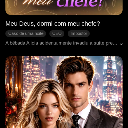
Meu Deus, dormi com meu chefe?
Caso de uma noite
CEO
Impostor
Se apaixonando
Romance no escritório
A bêbada Alicia acidentalmente invadiu a suíte presidencial do hotel e passou uma noite louca com seu chefe, Ryan. Aterrorizada com as consequências, ela escondeu a verdade para não perder o emprego. No entanto, Jessie encontrou o colar de Alicia na suíte e alegou ter passado a noite com Ryan. Com o tempo, Alicia gradualmente se apaixonou por Ryan e as mentiras de Jessie foram expostas. Por fim, Alicia e Ryan esclareceram todos os mal-entendidos e se tornaram um casal.
Mal-entendido
Doçura de amor