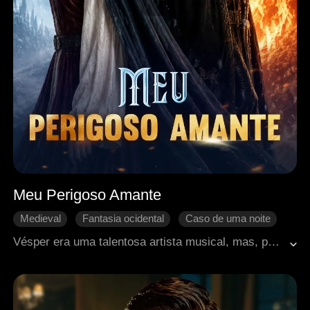
Meu Perigoso Amante
Medieval
Fantasia ocidental
Caso de uma noite
Identidades ocultas
Real
Coração partido
Vésper era uma talentosa artista musical, mas, por amor, sacrificou sua carreira para se casar com Julian, o nobre filho do duque. Porém, Julian mantinha uma amante e estava disposto a deixá-la. Em uma noite de angústia, Vésper se embriagou e acabou dormindo com um homem desconhecido, que, por acaso, era o poderoso e perigoso primo de Julian, Damon. Damon ansiava por tê-la, e ela queria fazer Julian pagar. Seus destinos se cruzaram, e uma tempestade estava prestes a abalar o reino.