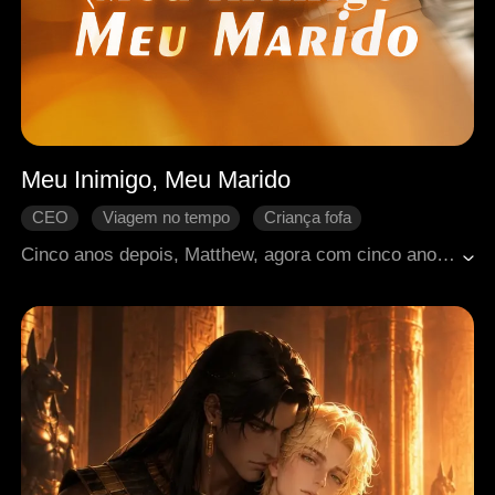
Meu Inimigo, Meu Marido
CEO
Viagem no tempo
Criança fofa
Amor de infância
Romance moderno
Cinco anos depois, Matthew, agora com cinco anos, voltou no tempo seis anos, abraçou Hannah e a chamou de "Mamãe". Quando ela começava a aceitar que esse adorável menino poderia ser seu futuro filho, ouviu Matthew chamar seu rival de infância de "Papai". A partir daí, o trio embarca em aventuras caóticas, engraçadas e cheias de ternura.