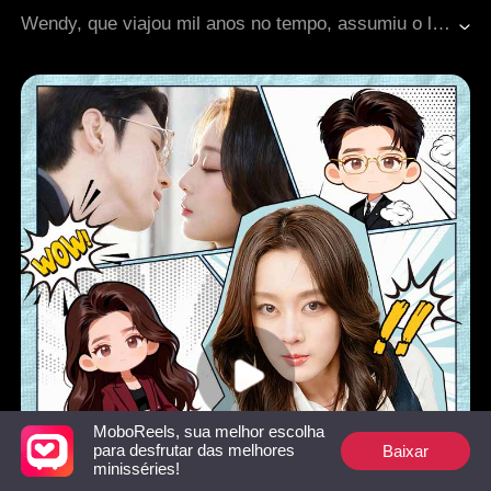
Identidade oculta
Romance moderno
Wendy, que viajou mil anos no tempo, assumiu o lugar de sua meia-irmã para se casar com Johnny, mas ele morreu em um acidente no primeiro dia. Sem se abalar, ela se infiltrou na família Flynn e conquistou a confiança de todos. Quando finalmente se acomodou como uma viúva rica e bem-sucedida, percebeu que o olhar do guarda-costas da família estava se tornando cada vez mais intenso...
MoboReels, sua melhor escolha
Baixar
para desfrutar das melhores
minisséries!