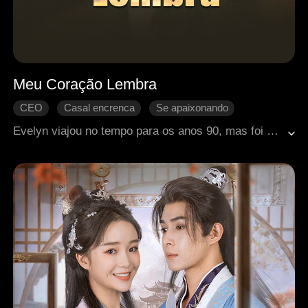
Meu Coração Lembra
CEO
Casal encrenca
Se apaixonando
Heroína inspiradora
Amor em tempos passados
Evelyn viajou no tempo para os anos 90, mas foi drogada por sua melhor amiga e entregue a Aaron, um chefe implacável. As mulheres que se aproximavam dele se viam emocionalmente destruídas, mas ele se apaixonou por ela. Evelyn o seduziu e, após partir, o confrontou, deixando-o obcecado por ela, enquanto vencia seus inimigos e o moldava em seu amante devoto.