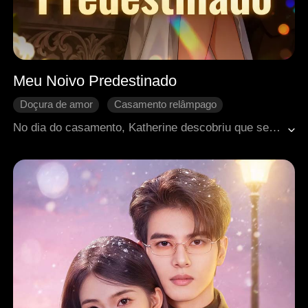
Meu Noivo Predestinado
Doçura de amor
Casamento relâmpago
Amor após o casamento
CEO
No dia do casamento, Katherine descobriu que seu noivo, Alan, estava prestes a se casar com outra mulher. Como se isso não bastasse, uma série de acontecimentos dolorosos a atingiu, incluindo ser explorada pela família de Alan, traída pela melhor amiga e sobrecarregada com dívidas. Nesse momento, um velho apareceu, oferecendo uma boa quantia em dinheiro e uma prosposta a ela. Diante da zombaria dos presentes, Jonny, neto do velho, obedeceu às instruções do avô e concordou em se casar com Katherine. Vendo-a como uma interesseira que enganou seu avô, Jonny escondeu sua verdadeira identidade como magnata e morou com ela. Mas com o tempo, ele gradualmente se apaixonou por ela...
Crescimento pessoal