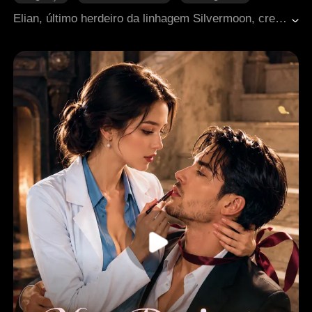
Escravo
Lobisomem
Yaoi (BL)
Elian, último herdeiro da linhagem Silvermoon, cresceu como escravo após o massacre de seu clã. Aos 18 anos, despertou seu lobo, mas foi rejeitado publicamente por seu par predestinado, Kael. No coliseu, seu verdadeiro poder chamou a atenção do Príncipe Lycan Anthony. Ao lado de Anthony, Elian rompeu a antiga lei que restringia o título de Luna às mulheres. De escravo a rei, ele recupera seu legado e conquista seu lugar ao lado de quem ama.