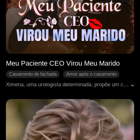
Meu Paciente CEO Virou Meu Marido
Casamento de fachada
Amor após o casamento
Disputa familiar
Médico milagroso
Ximena, uma urologista determinada, propõe um casamento por contrato ao empresário Ayden para conseguir financiar suas pesquisas. Obrigados a viver sob o mesmo teto, os dois vivem uma divertida disputa de inteligência. Enquanto trata a misteriosa doença dele, Ximena conquista seu coração, e o casamento de fachada acaba se transformando em um amor verdadeiro.
Doçura de amor
Contra-ataque