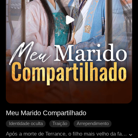
Meu Marido Compartilhado
Identidade oculta
Traição
Arrependimento
Casamento
Romance antigo
Após a morte de Terrance, o filho mais velho da família Green, Lydia ficou viúva. Pressionado pelos pais, o irmão mais novo, Rory, foi incumbido de continuar as linhagens familiares. Relutantes, ele e sua esposa, Margaret, não podiam contrariar os mais velhos. Aos poucos, Lydia conquistou o coração de Rory. Após ser repetidamente magoada, Margaret pediu o divórcio e se afastou, mas morreu tragicamente em um incêndio no dia de sua partida.