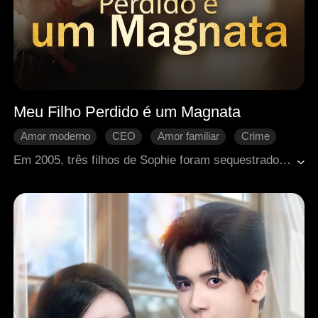
Meu Filho Perdido é um Magnata
Amor moderno
CEO
Amor familiar
Crime
Retorno chocante
Realidade
Em 2005, três filhos de Sophie foram sequestrados, deixando o mais velho, Rhys, ferido e com deficiência. Vinte anos depois, ela luta sozinha para criá-lo, até descobrir que um poderoso CEO é seu filho mais velho desaparecido. Reunidos, os irmãos revelam uma verdade chocante: o sequestro foi planejado pela própria família. Entre traições e disputas, eles se unem para buscar justiça e reconstruir seus laços.