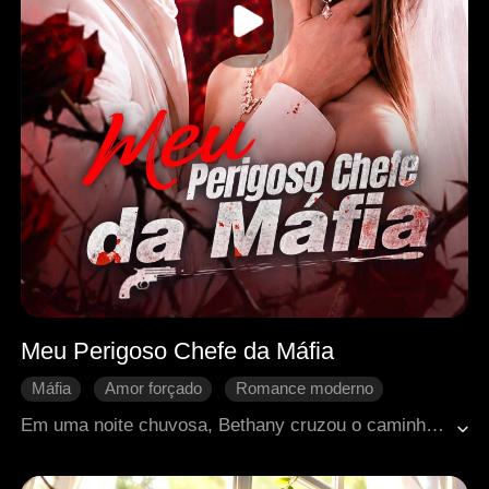
Meu Perigoso Chefe da Máfia
Máfia
Amor forçado
Romance moderno
Doçura de amor
Traição
Em uma noite chuvosa, Bethany cruzou o caminho de Matthew, o enigmático líder de uma influente família do submundo. No instante em que a viu, Matthew se apaixonou por ela e não desistiu de conquistá-la. Com o passar do tempo, Bethany acabou se apaixonando por ele, mesmo sabendo dos riscos que envolviam o mundo dele.