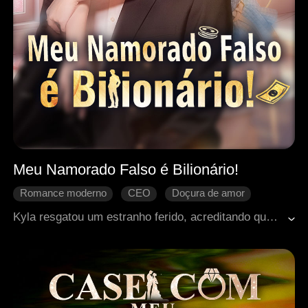
Meu Namorado Falso é Bilionário!
Romance moderno
CEO
Doçura de amor
Identidade oculta
Se apaixonando
Kyla resgatou um estranho ferido, acreditando que o machucara por acidente. Quando sua tia a obrigou a um encontro às cegas, ela o convenceu a fingir ser seu namorado. Mas logo descobriu que ele era o herdeiro de um grande império — e já era tarde demais para escapar.