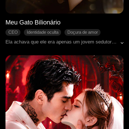
Meu Gato Bilionário
CEO
Identidade oculta
Doçura de amor
Traição
Romance moderno
Ela achava que ele era apenas um jovem sedutor… até que ele comprou sua empresa, destruiu seu casamento e se ajoelhou diante dela. Agora, com a vida virada de cabeça para baixo, ela precisa escolher entre o orgulho, o poder… e o bilionário que nunca deixou de amá-la.