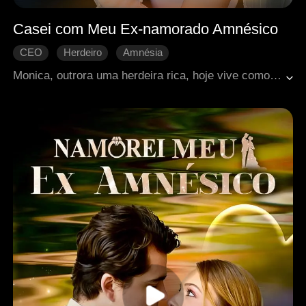
Casei com Meu Ex-namorado Amnésico
CEO
Herdeiro
Amnésia
Casamento de fachada
Romance moderno
Monica, outrora uma herdeira rica, hoje vive como dona de um bar em Los Angeles. Há três anos, um acidente de carro tirou-lhe o noivo, Leon. Agora ameaçado de demolição, o bar a leva a negociar com o incorporador Albert — que ela descobre ser Leon, vivo, mas sem memória. Entre resistência, atração e sentimentos antigos, eles firmam um acordo de namoro por três meses, enquanto conspirações testam seu caminho até o verdadeiro amor.