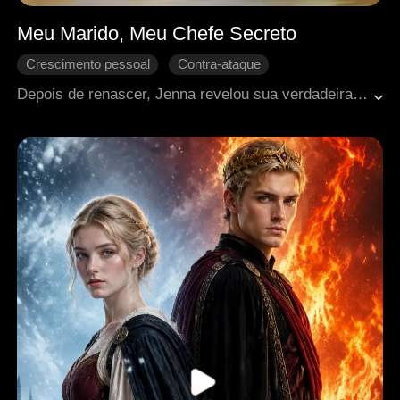
Meu Marido, Meu Chefe Secreto
Crescimento pessoal
Contra-ataque
Contra-ataque
Vingança
Amor familiar
Depois de renascer, Jenna revelou sua verdadeira identidade e abalou a alta sociedade. O que ela não esperava era que Trevor, o marido que todos julgavam ser deficiente, fosse, na verdade, seu protetor secreto. O casamento de fachada virou uma paixão impossível de esconder.
Romance moderno