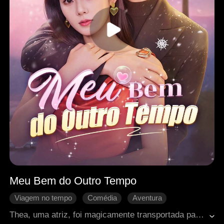
Meu Bem do Outro Tempo
Viagem no tempo
Comédia
Aventura
Doçura de amor
Romance moderno
Thea, uma atriz, foi magicamente transportada para dentro do drama trágico em que atuou — e logo se viu diante de sua morte. Cansada de sofrer, decidiu se vingar: a herdeira falsa levou um tapa, sua mãe biológica outro, e o protagonista masculino recebeu críticas furiosas. Então, um charmoso desconhecido apareceu, e Thea decidiu conquistá-lo, abrindo caminho entre todos os obstáculos deste mundo absurdamente dramático.