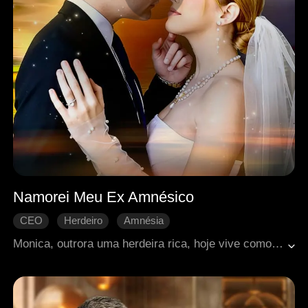
Namorei Meu Ex Amnésico
CEO
Herdeiro
Amnésia
Casamento de fachada
Romance moderno
Monica, outrora uma herdeira rica, hoje vive como dona de um bar em Los Angeles. Há três anos, um acidente de carro tirou-lhe o noivo, Leon. Agora ameaçado de demolição, o bar a leva a negociar com o incorporador Albert — que ela descobre ser Leon, vivo, mas sem memória. Entre resistência, atração e sentimentos antigos, eles firmam um acordo de namoro por três meses, enquanto conspirações testam seu caminho até o verdadeiro amor.