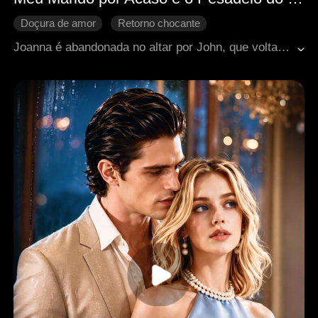
Doçura de amor
Retorno chocante
Identidade oculta
Casamento relâmpago
Joanna é abandonada no altar por John, que volta para seu primeiro amor, Lily. Ferida, ela se casa impulsivamente com Alexander, um bilionário em cadeira de rodas também rejeitado. Ela reconstrói sua vida, enfrenta as sabotagens de Lily e se destaca na empresa LU, sem saber que Alexander a protege secretamente como seu verdadeiro dono.Quando a verdade vem à tona, o casamento de conveniência se transforma em amor, e os dois superam seus inimigos juntos.
Presidente