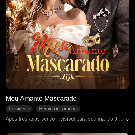
Meu Amante Mascarado
Presidente
Heroína inspiradora
Caso de uma noite
Identidade oculta
Após três anos sendo invisível para seu marido Julian, Katherine é drogada e violentada em uma festa orquestrada pela irmã dele, Eloise, enquanto Julian não faz nada. Devastada, ela pede o divórcio. Mas o homem daquela noite era o próprio Julian, e Katherine, sem saber, inicia um caso secreto com ele sob sua identidade mascarada, Sr. A. Enquanto ela se transforma de esposa submissa a mulher forte e determinada, Julian se torna obcecado pela mulher que nunca enxergou. Entre os planos de Louisa e as armadilhas de Eloise, mentiras e paixão se entrelaçam. Quando a máscara do Sr. A finalmente cai, todas as barreiras também caem. Sem mais segredos, apenas eles juntos.
Romance moderno