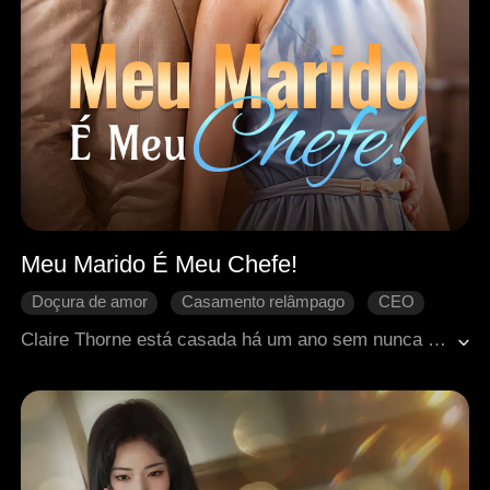
Meu Marido É Meu Chefe!
Doçura de amor
Casamento relâmpago
CEO
Amor após o casamento
Romance moderno
Claire Thorne está casada há um ano sem nunca ter encontrado seu marido, Lyon Torrance. Após ingressar no Grupo Ashworth, ela descobre que seu chefe reservado, Alexander Stirling, é na verdade seu marido. De mal-entendidos e um período de distanciamento emocional a trabalhar juntos no ambiente de trabalho, o relacionamento deles gradualmente se aquece após superarem uma crise de relações públicas e um incidente inesperado em uma viagem de negócios. Quando Alexander descobre a verdade, uma bela história de amor que floresce após o casamento se desenrola.