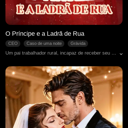
O Príncipe e a Ladrã de Rua
CEO
Caso de uma noite
Grávida
Mal-entendido
Amor familiar
Doçura de amor
Um pai trabalhador rural, incapaz de receber seu salário, foi atacado por um empregador cruel e acabou no hospital em estado crítico. Determinada a cobrar o dinheiro devido, Kathy foi para a cidade e, inesperadamente, passou uma noite apaixonada com o CEO Vincent, sendo mal interpretada como tendo intenções ocultas. Logo depois, Kathy descobriu que estava grávida e foi expulsa do hospital por não conseguir pagar as contas médicas de seu pai. Como resultado, pai e filha foram forçados a viver nas ruas, sobrevivendo recolhendo materiais recicláveis. Determinado a garantir um futuro para seu neto não nascido, o pai arriscou sua vida novamente para cobrar seu salário. Em pânico, Kathy correu para salvá-lo, mas se viu e seu pai presos em uma crise terrível. No momento crucial, Vincent esclareceu o mal-entendido e, ao descobrir que Kathy estava esperando seu filho, veio em seu resgate a tempo. A família inteira a acolheu com amor e cuidado.
Romance moderno