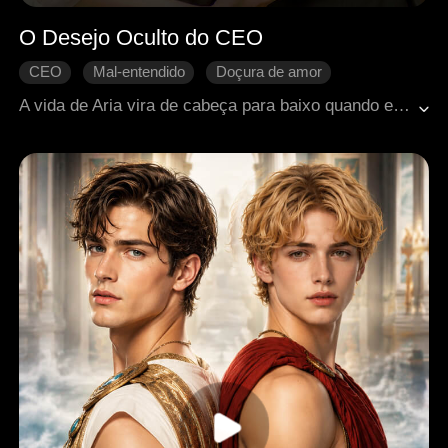
O Desejo Oculto do CEO
CEO
Mal-entendido
Doçura de amor
Amor após o casamento
Romance moderno
A vida de Aria vira de cabeça para baixo quando ela é forçada a se casar com o infame playboy Leander Miller para salvar sua tia da prisão. Entre aproximações, ciúmes e ambições, a amizade próxima entre Leander e Lisa desperta as inseguranças de Aria, que passa a questionar se é amada de verdade… ou apenas mais uma peça em um jogo maior.