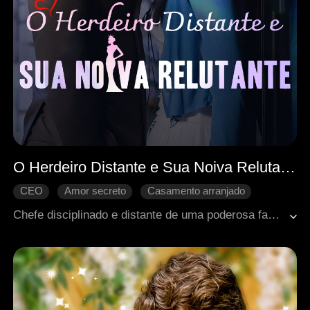
O Herdeiro Distante e Sua Noiva Relutante
CEO
Amor secreto
Casamento arranjado
Amor após o casamento
Doçura de amor
Chefe disciplinado e distante de uma poderosa família, Samuel estava noivo de Kaylee havia anos, mas ninguém via qualquer ligação entre eles — nem a própria Kaylee. Sempre no exterior, Samuel quase nunca aparecia, e Kaylee o evitava quando se encontravam. Ela jamais imaginou que, após o casamento, seria profundamente mimada por ele.
Romance moderno