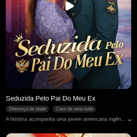
Seduzida Pelo Pai Do Meu Ex
Diferença de idade
Caso de uma noite
Se apaixonando
Retorno chocante
A história acompanha uma jovem americana ingênua que viaja à Rússia em busca do marido, apenas para descobrir que ele é um famoso mulherengo. Sozinha e em perigo em um país estrangeiro, ela é salva por um general russo. Aos poucos, o medo dá lugar à admiração e ao afeto. Até que uma reviravolta revela que o general por quem ela se apaixona é o pai de seu ex-marido. Para onde esse amor proibido os levará?
Romance moderno