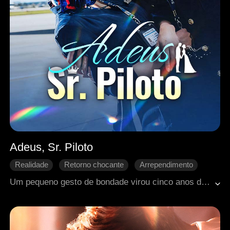
Adeus, Sr. Piloto
Realidade
Retorno chocante
Arrependimento
Romance moderno
Amor Inatingível
Um pequeno gesto de bondade virou cinco anos de amor silencioso para Eva. Ela ficou ao lado de Ruben, mas ele sempre amou Jodi. Quando viu ele pedir Jodi em casamento, ficou arrasada. Decidiu ir embora e se casar com outra pessoa em outra cidade. Só depois que ela partiu, Ruben se arrependeu profundamente.
Crescimento pessoal