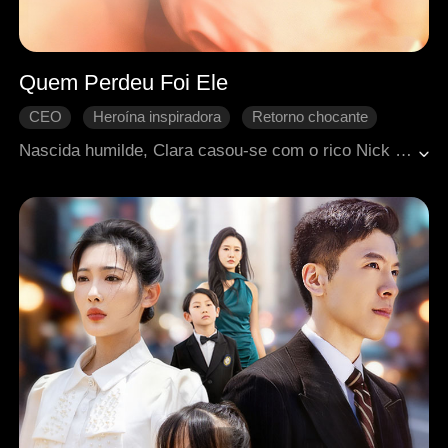
Quem Perdeu Foi Ele
CEO
Heroína inspiradora
Retorno chocante
Amor secreto
Romance moderno
Nascida humilde, Clara casou-se com o rico Nick por sua beleza, mas se divorciou ao descobrir a traição. Um ano depois, ela transformou suas habilidades domésticas em uma carreira de sucesso como blogueira, conquistando milhões de seguidores e uma grande fortuna. Quando Nick se arrepende, já é tarde: Clara agora é valorizada e disputada por Josh, um homem poderoso que quer se casar com ela.