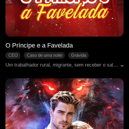
O Príncipe e a Favelada
CEO
Caso de uma noite
Grávida
Mal-entendido
Amor familiar
Doçura de amor
Um trabalhador rural, migrante, sem receber o salário, foi atacado pelo patrão e acabou no hospital em estado grave. Determinada a recuperar o dinheiro, Kathy foi até a cidade e, sem querer, passou uma noite com Vincent, o diretor executivo. Mas ele interpretou tudo errado, achando que ela tinha segundas intenções. Pouco tempo depois, Kathy descobriu que tava grávida. E ainda foi expulsa do hospital porque não tinha como pagar as contas do pai. Assim, pai e filha foram parar na rua, sobrevivendo de reciclagem. Determinado a dar um futuro pro neto que ia nascer, o pai arriscou a vida de novo pra cobrar o salário. Em pânico, Kathy correu pra salvar ele, mas acabou numa situação desesperadora junto com o pai. Foi nessa hora que Vincent descobriu a verdade. Ao saber que Kathy esperava um filho dele, chegou a tempo pra salvar os dois. E a família inteira a recebeu com amor e cuidado.
Romance moderno