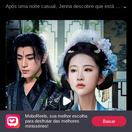
Criança fofa
Final Feliz
Fantasia ocidental
Após uma noite casual, Jenna descobre que está grávida. Incentivado pela madrasta, seu pai autoritário tenta puni-la, enquanto Carl nega qualquer envolvimento. Forçada a fugir com o filho ainda por nascer, Jenna vaga pelo mundo sem rumo. Cinco anos depois, um reencontro inesperado revela que eles são almas gêmeas destinadas desde o começo.
MoboReels, sua melhor escolha
Baixar
para desfrutar das melhores
minisséries!