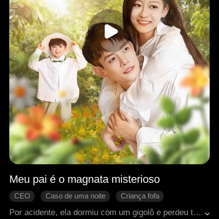
Meu pai é o magnata misterioso
CEO
Caso de uma noite
Criança fofa
Doçura de amor
Romance moderno
Por acidente, ela dormiu com um gigolô e perdeu tudo. Seis anos depois, ela voltou com sua criança e ficou totalmente surpresa quando encontrou novamente aquele gigolô, pai biológico de sua criança. Será que ele era na verdade um CEO?