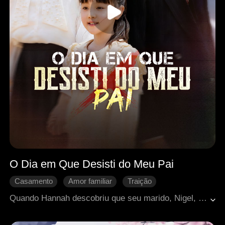
O Dia em Que Desisti do Meu Pai
Casamento
Amor familiar
Traição
Arrependimento
Criança fofa
Romance moderno
Quando Hannah descobriu que seu marido, Nigel, favorecia seu primeiro amor e o filho dele em vez de Xena, ela sabia que o casamento tinha chegado ao fim. Ela se divorciou. Xena deu ao pai uma última chance, mas ele a desapontou, e ela foi embora com Hannah. Quando Nigel percebeu seus erros, foi tarde demais. Xena já o tinha excluído de sua vida.