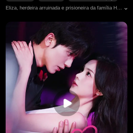
Casamento de fachada
Diferença de idade
Eliza, herdeira arruinada e prisioneira da família Hyde, vê sua vida mudar ao se casar impulsivamente com Dallas, o inimigo mortal dos Hyde e pai de sua melhor amiga. Enquanto Dallas destrói aqueles que a controlavam e a protege a qualquer custo, Eliza deixa de ser vítima para se tornar uma mulher forte e bem-sucedida. Mas quando Anson a sequestra, Dallas arrisca a própria vida para salvá-la, provando que o que sente por ela sempre foi amor.