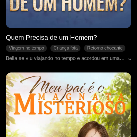
Quem Precisa de um Homem?
Viagem no tempo
Criança fofa
Retorno chocante
Intrigas palacianas
Intrigas palacianas históricas
Bella se viu viajando no tempo e acordou em uma situação constrangedora. Sem pensar, fugiu, percebendo que seu pai era campeão no exame imperial, seu irmão o primeiro da turma e seu filho tinha tudo para ter sucesso. Orgulhosa de sua família, decidiu deixar sua marca, dedicou-se à carreira, salvando vidas e inovando na culinária, enquanto garantia que seu filho se destacasse nos estudos e construísse sua própria fortuna.
Romance antigo