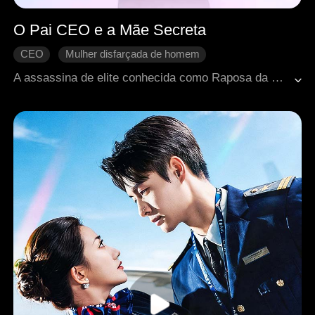
O Pai CEO e a Mãe Secreta
CEO
Mulher disfarçada de homem
Renascimento
Caso de uma noite
A assassina de elite conhecida como Raposa da Neve tinha morrido durante uma missão e passado por uma transformação misteriosa, despertando em Cassandra uma nova vida. Logo que despertou, sua mãe planejou um encontro com Brandon, chefe da família mais influente de Rilas. Os dois tiveram uma noite de paixão. Cinco anos depois, Cassandra retornou do exterior acompanhada de seu filho, Bryson. Quando Bryson foi sequestrado por Brandon, Cassandra não teve escolha a não ser assumir uma identidade secreta, disfarçando-se como guarda-costas de Brandon. Com o convívio diário, eles se apaixonaram, culminando em um reencontro familiar perfeito para os três.
Fuga da grávida
Criança fofa
Romance moderno