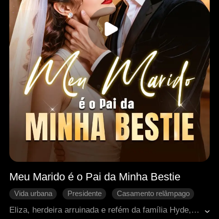
Meu Marido é o Pai da Minha Bestie
Vida urbana
Presidente
Casamento relâmpago
Casamento de fachada
Diferença de idade
Eliza, herdeira arruinada e refém da família Hyde, vê sua vida mudar ao se casar impulsivamente com Dallas, o inimigo mortal dos Hyde e pai de sua melhor amiga. Enquanto Dallas destrói aqueles que a controlavam e a protege a qualquer custo, Eliza deixa de ser vítima para se tornar uma mulher forte e bem-sucedida. Mas quando Anson a sequestra, Dallas arrisca a própria vida para salvá-la, provando que o que sente por ela sempre foi amor.