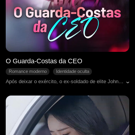
O Guarda-Costas da CEO
Romance moderno
Identidade oculta
Doçura de amor
Amor após o casamento
CEO
Após deixar o exército, o ex-soldado de elite Johnny entra no Grupo Yita para investigar a morte do pai e acaba em um casamento por conveniência com a CEO Cara. Em meio à disputa pela herança da empresa, conspirações e tentativas de assassinato colocam os dois em constante perigo. Enquanto Johnny protege Cara e busca a verdade, os sentimentos entre eles crescem, mas um inimigo infiltrado na própria família ameaça destruir tudo.