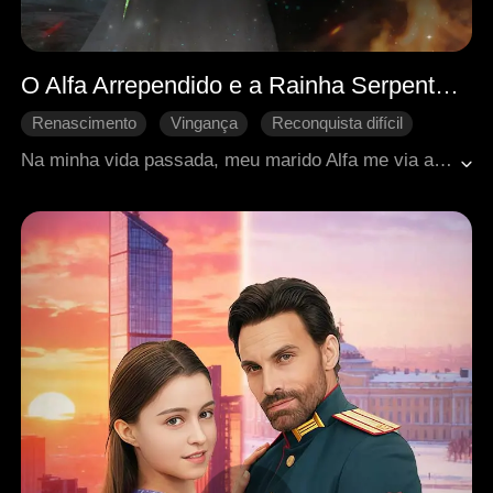
O Alfa Arrependido e a Rainha Serpente Renascida
Renascimento
Vingança
Reconquista difícil
Identidade oculta
Doçura de amor
Na minha vida passada, meu marido Alfa me via apenas como um objeto. Traída, abandonada e morta durante um incêndio, ele salvou outra mulher em vez de mim. Reencarnada na Cerimônia de União, vejo minha irmã roubar meu noivo enquanto sou ridicularizada pela alcateia. Ignorando tudo, escolho Dracos, o Rei das Serpentes, o único que me salvou das chamas. "Eu escolho você." Eles pensam que estou derrotada, mas minha vingança está apenas começando.