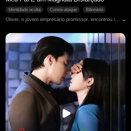
Identidade oculta
Contra-ataque
Bilionário
Vida urbana
Oliver, o jovem empresário promissor, encontrou inesperadamente seu pai, Vincent, que trabalhava como segurança em um local de alto padrão. Todos presumiam que os organizadores estavam sendo compreensivos com Vincent por respeito a Oliver. No entanto, o comportamento de Vincent deixava Oliver profundamente envergonhado vezes e mais vezes. O que os outros não sabiam era que aquele homem desgrenhado e desleixado, que parecia ignorar as normas básicas da alta sociedade, já fora um influente empresário.