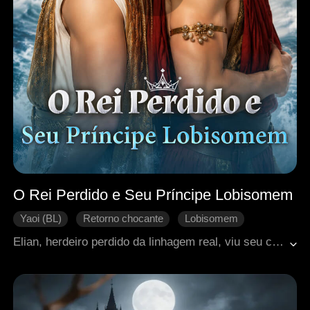
O Rei Perdido e Seu Príncipe Lobisomem
Yaoi (BL)
Retorno chocante
Lobisomem
Alma gêmea
Príncipe
Elian, herdeiro perdido da linhagem real, viu seu clã ser massacrado na infância e foi vendido como escravo. Após despertar seu lobo, descobriu que Kael era seu companheiro predestinado, mas foi rejeitado por sua origem humilde. Então, o Príncipe Lycan Anthony sentiu o mesmo vínculo e levou Elian à ilha dos desafios reais. Envolvido nas disputas da realeza, Elian revelou a verdade sobre o massacre de sua família, quebrou uma antiga maldição e agora retorna para recuperar o trono roubado.