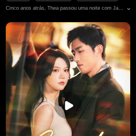
Criança fofa
Romance moderno
Cinco anos atrás, Thea passou uma noite com Jacob, que havia sido dopada, e acabou engravidando. Ao tentar pedir ajuda, foi humilhada por ele. Após a morte da avó e com Jacob em coma, ela se mudou para a casa dele. Quando ele acordou sem memória, Thea decidiu conquistá-lo novamente antes que tudo voltasse. No fim, os três formam uma família.