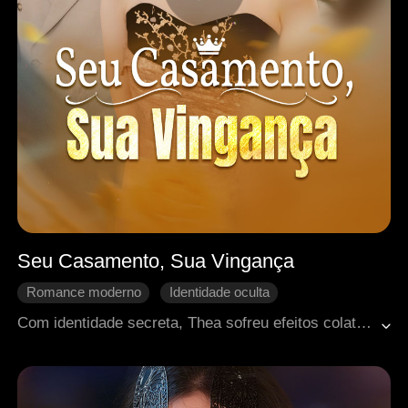
Seu Casamento, Sua Vingança
Romance moderno
Identidade oculta
Retorno chocante
Contra-ataque
Arrependimento
Com identidade secreta, Thea sofreu efeitos colaterais duradouros após salvar seu noivo Wyatt, ganhando cerca de 90 quilos por causa de hormônios. Seu pai, homem influente, apoiava Wyatt em segredo. Ao alcançar sucesso, Wyatt rejeitou Thea por sua aparência, retomou um caso com seu primeiro amor — esposa de seu irmão — e tramou assumir a identidade do irmão, substituindo seu casamento com Thea pelo casamento com a cunhada. Ao descobrir a verdade, Thea jurou vingança. Por acaso, resgatou o CEO Samuel e concordaram em se casar no dia seguinte. Com a ajuda de uma potente pílula de emagrecimento criada por seu irmão, Thea rapidamente recuperou a forma e chegou à cerimônia, determinada a se vingar.
Doçura de amor