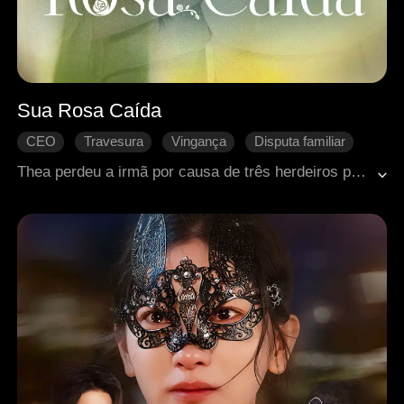
Sua Rosa Caída
CEO
Travesura
Vingança
Disputa familiar
Se apaixonando
Romance moderno
Thea perdeu a irmã por causa de três herdeiros poderosos, e sua mãe ficou em estado crítico após uma surra. Ela largou a faculdade e começou a trabalhar em um clube noturno, determinada a se aproximar de Rory, o poderoso líder de Osasa, para se vingar. Planejou tudo com cuidado, se fazendo de frágil, mas nunca esperava se apaixonar de verdade por ele.