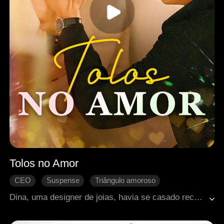
Tolos no Amor
CEO
Suspense
Triângulo amoroso
Dina, uma designer de joias, havia se casado recentemente, antes que seu marido e o irmão dele, Theo e Rory, entrassem em coma. Quando Rory acordou, começou a agir exatamente como Theo, até nos detalhes íntimos do casamento. No início resistente, Dina acabou se iludindo com uma "ligação espiritual". Após a morte de Theo, ela se apegou a Rory, acreditando que ele era seu retorno. Mas a verdade veio à tona: Rory sempre a amou e se fez passar por Theo para deixá-la feliz. Agora, Dina descobre que está grávida dele, e o escândalo explode, enquanto Rory se contenta em permanecer à sombra, mesmo que Dina só ame Theo.