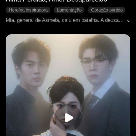
Heroína inspiradora
Lamentação
Coração partido
Fantasia
Romance antigo
Mia, general de Asmela, caiu em batalha. A deusa Thea lhe concedeu uma última visita a Rocco, mas o encontrou apaixonado por Jodi. Mesmo enfrentando maus-tratos e acusações, Mia permaneceu fiel a si mesma. Quando o exército voltou vitorioso, ela libertou sua alma sem arrependimentos, deixando o passado para trás.