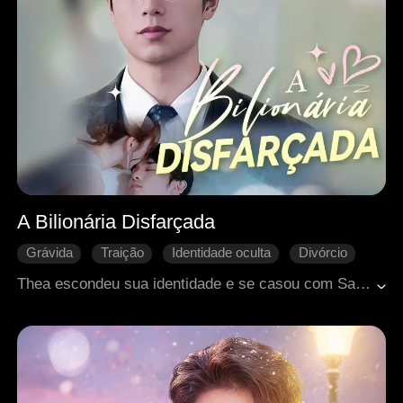
A Bilionária Disfarçada
Grávida
Traição
Identidade oculta
Divórcio
Reconquista difícil
CEO
Romance moderno
Thea escondeu sua identidade e se casou com Saul. Quando estava prestes a contar a ele que estava grávida e envolvida em um grande projeto, acabou vendo Saul acompanhando Zoe em uma consulta pré-natal. Com o coração partido, ela voltou para casa, onde enfrentou as palavras duras e críticas de sua sogra, o que desencadeou uma briga intensa. No meio da discussão, Thea sofreu um aborto espontâneo. Totalmente devastada, tanto fisicamente quanto emocionalmente, ela perdeu a esperança e pediu o divórcio. Após passar por várias reviravoltas, Saul percebeu seus verdadeiros sentimentos e se determinou a reconquistar Thea. Enquanto isso, Thea, que foi salva por Saul em momentos de grande perigo, começou a se recuperar lentamente e encontrou forças para perdoá-lo. No final, os dois se reconciliaram e decidiram recomeçar o relacionamento com um compromisso renovado.