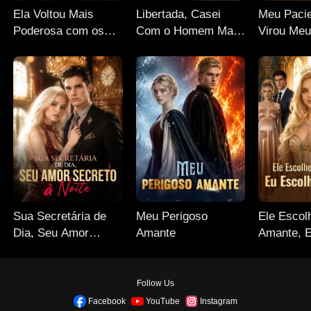
Ela Voltou Mais
Libertada, Casei
Meu Paci
Poderosa com os
Com o Homem Mais
Virou Meu
Gêmeos do Magnata
Poderoso
Sua Secretária de
Meu Perigoso
Ele Escol
Dia, Seu Amor
Amante
Amante, 
Secreto à Noite
a Coroa
Follow Us
Facebook
YouTube
Instagram