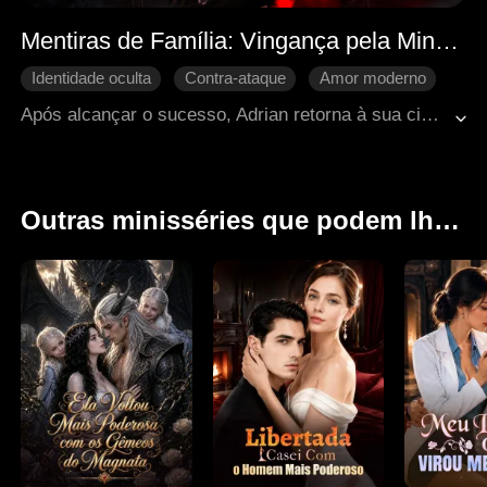
Mentiras de Família: Vingança pela Minha Esposa
Identidade oculta
Contra-ataque
Amor moderno
Amor familiar
Vingança
Após alcançar o sucesso, Adrian retorna à sua cidade natal para retribuir à tia Thea e ao tio Ryan por cuidarem de sua esposa, Brielle. Porém, ele descobre que Brielle vinha sendo abusada e quase foi vendida. Enquanto busca justiça, Adrian também revela segredos sombrios sobre sua própria origem.
Outras minisséries que podem lhe interessar: