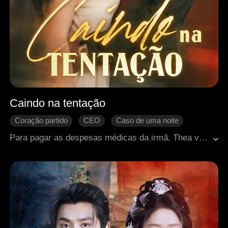
Caindo na tentação
Coração partido
CEO
Caso de uma noite
História comovente
Romance moderno
Para pagar as despesas médicas da irmã, Thea vendeu sua virgindade por um alto preço para um estranho chamado Jeff. Um ano depois, ela encontrou Jeff novamente em uma festa com os amigos de seu pretendente, Gavin. Jeff a reconheceu e a confrontou em uma área isolada. Em pânico, ela fugiu, apenas para ser arrastada por Gavin para enfrentar Jeff mais uma vez. Segundo Gavin, somente Jeff tinha a cura que poderia salvar a irmã de Thea. Sem escolha, ela engoliu seu orgulho e começou a implorar pelo remédio. Porém, Jeff, implacável, parecia estar determinado a reacender a paixão daquela noite inesquecível...