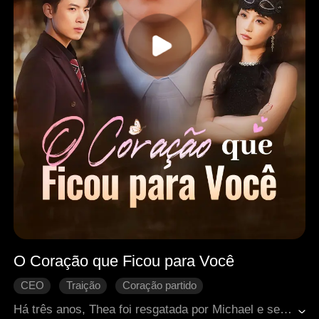
O Coração que Ficou para Você
CEO
Traição
Coração partido
Arrependimento
Romance moderno
Há três anos, Thea foi resgatada por Michael e se apaixonou por ele, sem saber que tudo era uma aposta. Quando descobriu a verdade, terminou com ele. Josh, irmão de criação de Thea, também se importava com ela, despertando ciúmes em Michael. Após um acidente armado pela noiva de Michael, ambos a salvaram, mas Josh precisou de um transplante de coração. Michael doou seu próprio coração para salvar Josh, deixando Thea e Josh juntos para sempre.