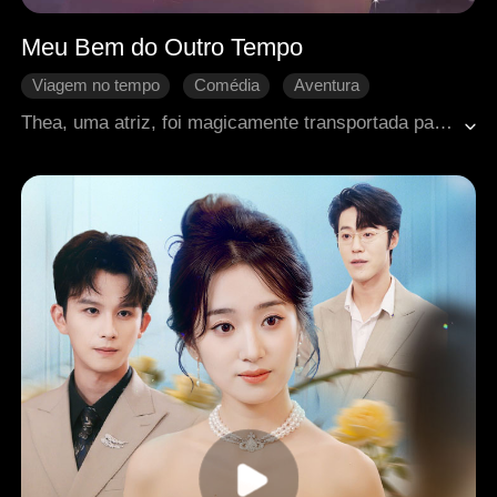
Meu Bem do Outro Tempo
Viagem no tempo
Comédia
Aventura
Doçura de amor
Romance moderno
Thea, uma atriz, foi magicamente transportada para dentro do drama trágico em que atuou — e logo se viu diante de sua morte. Cansada de sofrer, decidiu se vingar: a herdeira falsa levou um tapa, sua mãe biológica outro, e o protagonista masculino recebeu críticas furiosas. Então, um charmoso desconhecido apareceu, e Thea decidiu conquistá-lo, abrindo caminho entre todos os obstáculos deste mundo absurdamente dramático.