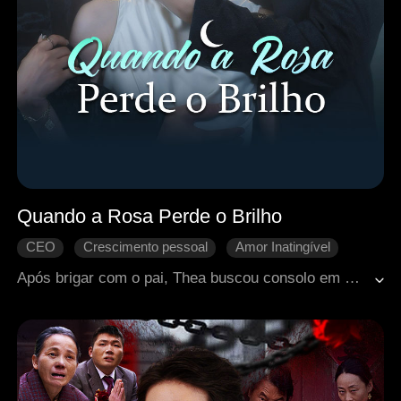
Quando a Rosa Perde o Brilho
CEO
Crescimento pessoal
Amor Inatingível
Arrependimento
Retorno chocante
Após brigar com o pai, Thea buscou consolo em Danny, sem saber que ele e sua meia-irmã a enganavam. Devastada, acabou se casando com Félix — um paciente que fingia estar em coma por amá-la e protegê-la em segredo. Quando o amor entre eles cresceu, Danny descobriu tarde demais que sempre a amara — e que até o favor que lhe salvara a vida era uma farsa. Mas já era irreversível.
Romance moderno