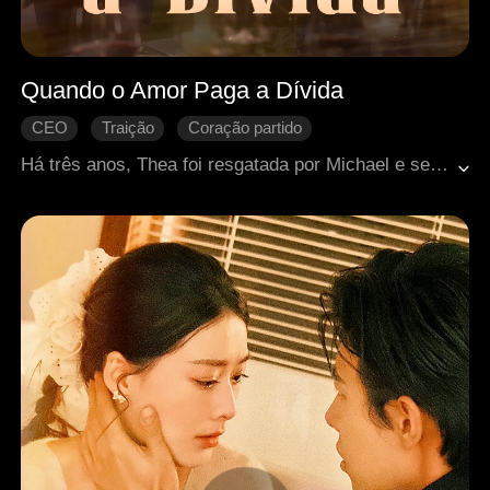
Quando o Amor Paga a Dívida
CEO
Traição
Coração partido
Arrependimento
Romance moderno
Há três anos, Thea foi resgatada por Michael e se apaixonou por ele, sem saber que tudo era uma aposta. Quando descobriu a verdade, terminou. Josh, irmão de criação de Thea, também se importava com ela, despertando ciúmes em Michael. Após um acidente armado pela noiva de Michael, ambos a salvaram, mas Josh precisou de um transplante de coração. Michael doou seu próprio coração para salvar Josh, deixando Thea e Josh juntos para sempre.