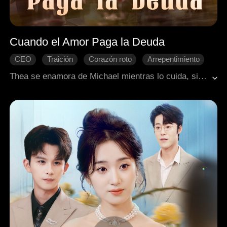
Cuando el Amor Paga la Deuda
CEO
Traición
Corazón roto
Arrepentimiento
Romance moderno
Thea se enamora de Michael mientras lo cuida, sin saber que su relación es solo una cruel apuesta para él. Cuando descubre la verdad y lo deja, Michael se da cuenta de que la ama de verdad. La situación se complica con la prometida de Michael y el hermano adoptivo de Thea, Josh. Tras un accidente que deja a Josh necesitando un trasplante de corazón, Michael toma la decisión final: dona su propio corazón para salvar a su rival, asegurándose de que una parte de él permanezca para siempre junto a la mujer que ama.