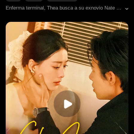
Relaciones familiares
Romance moderno
Enferma terminal, Thea busca a su exnovio Nate para entregarle a la hija que él no conoce. A pesar del rencor del pasado, la inocencia de la niña y la ayuda de la abuela logran que la verdad salga a la luz, despertando el amor paternal de Nate antes de que sea demasiado tarde.