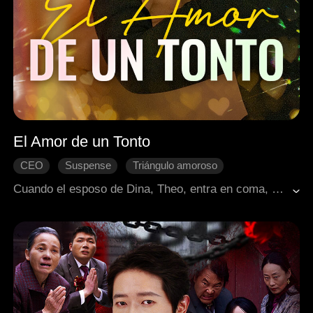
El Amor de un Tonto
CEO
Suspense
Triángulo amoroso
Cuando el esposo de Dina, Theo, entra en coma, su hermano Rory despierta y comienza a suplantar su identidad a la perfección. Convencida de que es una "conexión espiritual", Dina se enamora del impostor. La verdad finalmente es revelada: Rory siempre ha amado a su cuñada en secreto y está dispuesto a vivir para siempre como el sustituto de su hermano, solo para estar a su lado.