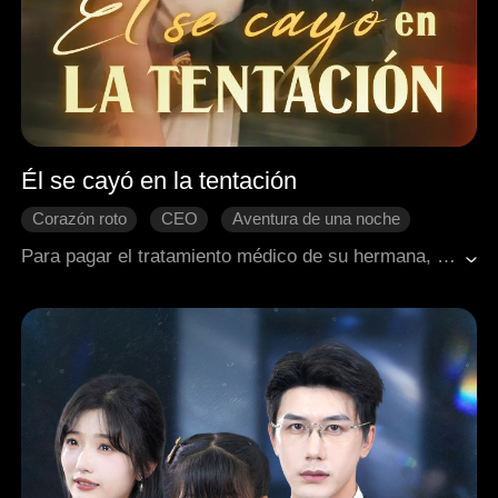
Él se cayó en la tentación
Corazón roto
CEO
Aventura de una noche
Historia conmovedora
Romance moderno
Para pagar el tratamiento médico de su hermana, Thea sacrificó su virginidad por un alto precio, vendiéndose a un desconocido llamado Jeff. Un año después, durante una reunión con los amigos de su pretendiente Gavin, volvió a encontrarse con Jeff. Este la reconoció y se enfrentó a ella en un lugar apartado. Presa del pánico, Thea huyó de nuevo a la sala privada, pero Gavin tiró de ella para que se enfrentara a Jeff una vez más. Gavin le dijo que solo Jeff tenía la medicina que podía salvar a su hermana. Tragándose su orgullo, le suplicó humildemente que le diera el medicamento, pero Jeff se mostró implacable, decidido a reavivar la pasión de aquella noche inolvidable...