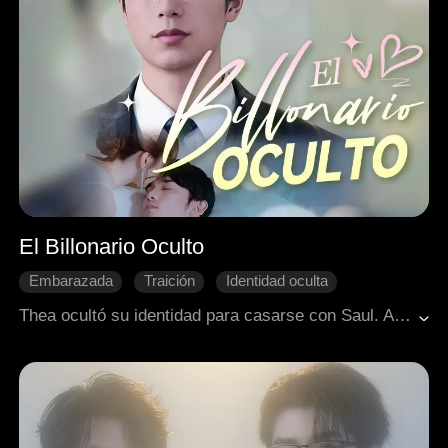
El Billonario Oculto
Embarazada
Traición
Identidad oculta
Divorcio
Recuperar un amor perdido
CEO
Thea ocultó su identidad para casarse con Saul. Al ir a confesar su embarazo, lo vio con Zoe en control prenatal. Tras una pelea con su suegra, sufrió un aborto. Pidió el divorcio. Luego, Saul se dio cuenta de que la amaba y quiso recuperarla. Thea, salvada por él, sanó y lo perdonó. Al final, se reconciliaron.
Romance moderno