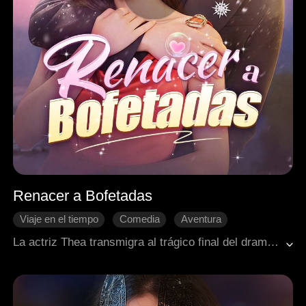
Renacer a Bofetadas
Viaje en el tiempo
Comedia
Aventura
Dulzura de amor
Romance moderno
La actriz Thea transmigra al trágico final del drama que protagonizó. Mientras otras son mimadas en sus nuevos mundos, ella ha sido asesinada 99 veces. ¡Ya fue suficiente! Enfurecida, toma el control: le da una bofetada a la heredera falsa, otra a su despistada madre y una ráfaga de golpes al miserable protagonista. De la nada, aparece un apuesto desconocido, y Thea decide que él también será suyo. En este mundo ridículo, está dispuesta a reclamar a su hombre y aplastar a cualquiera.