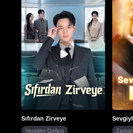
girince, kadın intikam yemini
zekası v
ederek boşandı ve gerçek kimliğini
yeniden ş
açıkladı. Tam bu sırada ikinci erkek
dayatılan
onun beklenmedik ışığı oldu. Peki
ile sevgi
sonunda kimin yanında yer
ustaca h
alacak...?
içindeki 
efsanevi
Sıfırdan Zirveye
Sevgiy
Yeniden Doğuş
Zaman