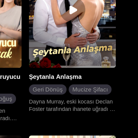
ra
slında
di ve
üzleşmek
aüstü
n gizli
ris bu
anında
ruyucu
Şeytanla Anlaşma
Geri Dönüş
Mucize Şifacı
oğuş
Sözleşmeli Evlilik
İntikam
Dayna Murray, eski kocası Declan
atlılık
Foster tarafından ihanete uğradı ve
Modern Romantizm
den
ölüme terk edildi. Tekerlekli
radı.
sandalyeye bağlı milyarder iş
ız
adamı Christopher Hudson
e