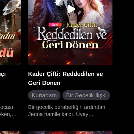
etti, bir e-ticaret işi kurdu, gürbüz
ıp
bir kariyer inşa etti ve sevdiklerini
midir?
refah dolu, mutlu bir geleceğe
taşıdı.
çı
Kader Çifti: Reddedilen ve
Geri Dönen
Kurtadam
Bir Gecelik İlişki
Yanlış Anlama
Bebekler
kocası
Bir gecelik beraberliğin ardından
yken,
Jenna hamile kaldı. Üvey
HE
Batı Fantazisi
ile
annesinin kışkırtmasıyla Jenna'nın
rdından,
Alfa babası onu cezalandırmaya