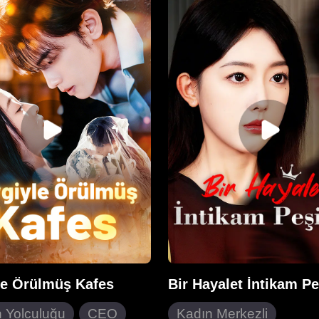
e cesaretiyle kaderini
zorlanan Sarah, aşırı çal
ekillendirir, kadınlara
hayatını kaybetti. Cenazesi
 kısıtlamaları yıkar ve güç
para toplamak amacıyla b
nin tehlikeli oyununda
düğününe giden Lindsey,
areket eder. Antik sarayın
acımasızca aşağılanarak 
çalkantılı dünyada, kendi
birlikte kazada hayatını kay
 hayatını yazar.
Ardından mucizevi şekilde
bir yıl öncesine yeniden d
Gelecek bilgisini kullanan 
Sarah'ın gerçekleri zaman
görmesine, yıkımdan kurt
ve Terrence ile mutluluğu
bulmasına yardım ederek
kaderlerini yeniden yazdı.
le Örülmüş Kafes
Bir Hayalet İntikam P
 Yolculuğu
CEO
Kadın Merkezli