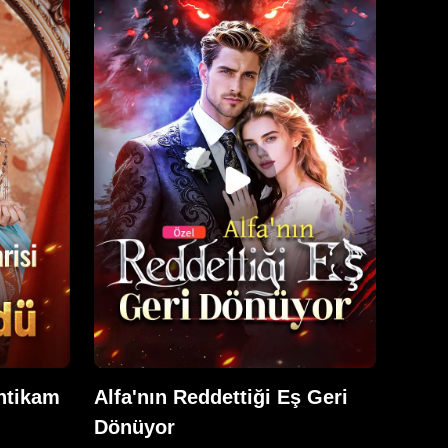
ünü
kalkıştı. Bu sırada Carl ise Jenna
ılanma
ile herhangi bir ilişkisi olduğunu
rıyla
kesinlikle reddetti... Doğmamış
maya
çocuğuyla kaçmaya zorlanan
rsılan
Jenna, tek başına dünyayı dolaştı.
mişini
Beş yıl sonra, tesadüfi bir
rdi. Ona
karşılaşma, aslında birbirlerinin
ren’ın
kadim çift olduğu şok edici gerçeği
 adım
ortaya çıkardı.
 hiç
ntikam
Alfa'nın Reddettiği Eş Geri
Dönüyor