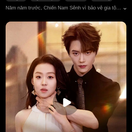
Happy ending
Ngôn tình hiện đại
Năm năm trước, Chiến Nam Sênh vì bảo vệ gia tộc mà buộc phải ly hôn với Phó Cửu Khanh nghèo túng, nhưng ngay trong ngày hôm đó lại nhận được tin anh tử nạn do rơi máy bay.Năm năm sau, Phó Cửu Khanh giả chết trở về, với thân phận người nắm quyền tập đoàn tài phiệt, bắt đầu trả thù Chiến Nam Sênh lúc này đã sa sút. Anh ép cô làm bảo mẫu, nhưng không hề hay biết cô đang một mình nuôi dưỡng đứa con trai của cả hai.Trong những lần trả thù và giằng co liên tiếp, Phó Cửu Khanh phát hiện cô đã nhẫn nhịn chịu đựng để nuôi con khôn lớn. Hối hận dâng trào, anh bắt đầu hành trình theo đuổi lại vợ. Cuối cùng, cả hai hóa giải hiểu lầm và "gương vỡ lại lành".