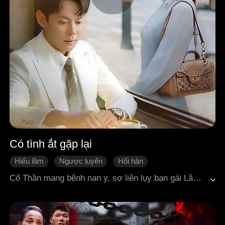
Có tình ắt gặp lại
Hiểu lầm
Ngược luyến
Hối hận
Gương vỡ lại lành
Ngôn tình hiện đại
Cố Thần mang bệnh nan y, sợ liên lụy bạn gái Lâm Nhược Hi nên đã tàn nhẫn xua đuổi cô, thậm chí tình nguyện làm người thử thuốc cho nhà tài phiệt để đổi lấy cơ hội phát triển cho cô.Ba năm sau, định mệnh trớ trêu khiến hai người bất ngờ gặp lại. Khi sự sống của Cố Thần chỉ còn đếm từng ngày, anh hết lần này đến lần khác đẩy người con gái vẫn còn yêu mình sâu đậm ra xa.Hai con người khổ mệnh bị số phận trêu ngươi, cuối cùng vẫn phá vỡ xiềng xích, lựa chọn yêu nhau và ở bên nhau đến cuối đời.