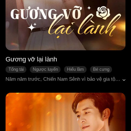
Gương vỡ lại lành
Tổng tài
Ngược luyến
Hiểu lầm
Bé cưng
Happy ending
Ngôn tình hiện đại
Năm năm trước, Chiến Nam Sênh vì bảo vệ gia tộc mà buộc phải ly hôn với Phó Cửu Khanh nghèo túng, nhưng ngay trong ngày hôm đó lại nhận được tin anh tử nạn do rơi máy bay.Năm năm sau, Phó Cửu Khanh giả chết trở về, với thân phận người nắm quyền tập đoàn tài phiệt, bắt đầu trả thù Chiến Nam Sênh lúc này đã sa sút. Anh ép cô làm bảo mẫu, nhưng không hề hay biết cô đang một mình nuôi dưỡng đứa con trai của cả hai.Trong những lần trả thù và giằng co liên tiếp, Phó Cửu Khanh phát hiện cô đã nhẫn nhịn chịu đựng để nuôi con khôn lớn. Hối hận dâng trào, anh bắt đầu hành trình theo đuổi lại vợ. Cuối cùng, cả hai hóa giải hiểu lầm và "gương vỡ lại lành".