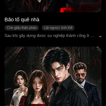
Bão tố quê nhà
Che giấu thân phận
Lật ngược tình thế
Đô thị hiện đại
Tình cảm gia đình
Báo thù
Sau khi gây dựng được sự nghiệp thành công ở Mi an ma, Giang Lăng trở về quê hương với ý định báo đáp gia đình người cậu mợ từng giúp anh chăm sóc vợ mình. Không ngờ, anh phát hiện mợ Mai Lương Hân và cậu Phùng Giả Nhân suốt thời gian qua đã ngược đãi vợ anh là Tống Mộng Vãn, thậm chí còn âm mưu bán cô cho một gã ngốc. Giang Lăng kịp thời cứu vợ, vạch trần toàn bộ sự thật, khiến những kẻ ác phải chịu sự trừng phạt nghiêm khắc của pháp luật. Trong quá trình đó, anh cũng biết được mình không phải con ruột của mẹ là Phùng Lệ Bình, còn cha ruột thì đã bị bà cùng cha dượng Vương Võ hãm hại năm xưa. Cuối cùng, Giang Lăng và Tống Mộng Vãn cùng nhau xây dựng lại mái ấm, dốc sức phát triển quê hương nông thôn, đón chào sinh mệnh mới và một cuộc sống bình yên.