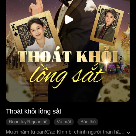
Thoát khỏi lồng sắt
Đoạn tuyệt quan hệ
Vả mặt
Báo thù
Hiện thực
Tình cảm gia đình
Đời sống đô thị
Mười năm tù oan!Cao Kính bị chính người thân hãm hại, bị ép nhận tội thay cho đứa con nuôi Cao Dịch và phải ngồi tù suốt mười năm. Trong tù, anh gặp được "Vua cờ bạc" Hoàng Sư Hổ và bái ông làm thầy, học hết mọi ngón nghề bịp và thuật cờ bạc đỉnh cao. Ra tù, Cao Kính bắt đầu hành trình báo thù, vạch trần bộ mặt giả nhân giả nghĩa của gia đình, liều mạng trong sòng bạc để cứu bạn cũ ở cô nhi viện, và đối đầu với "Ma cờ bạc" Vương Kinh! Cuối cùng, anh khiến kẻ ác đền tội, phá bỏ xiềng xích số phận, tái sinh trong tự do và danh dự!