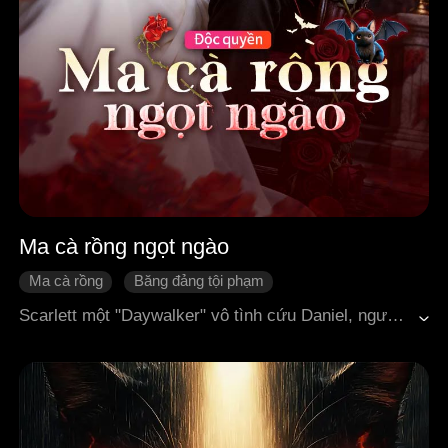
Ma cà rồng ngọt ngào
Ma cà rồng
Băng đảng tội phạm
Che giấu thân phận
Phản bội
Tình yêu đích thực
Scarlett một "Daywalker" vô tình cứu Daniel, người vừa là lãnh chúa ma cà rồng vừa là ông trùm mafia. Do dòng máu đặc biệt, Scarlett bị các thế lực ma cà rồng truy sát. Đúng lúc nguy cấp, Daniel xuất hiện và cứu cô. Tuy nhiên, vì những ký ức tổn thương thời thơ ấu của Scarlett, Daniel buộc phải che giấu thân phận ma cà rồng của mình. Trong sự bảo vệ vừa bá đạo vừa nuông chiều của anh, Scarlett dần dần rung động và yêu anh. Nhưng đúng lúc đó, vị hôn thê của Daniel, Zoe bất ngờ xuất hiện và tàn nhẫn vạch trần thân phận ma cà rồng của anh.
Siêu năng lực
Kỳ ảo châu Âu