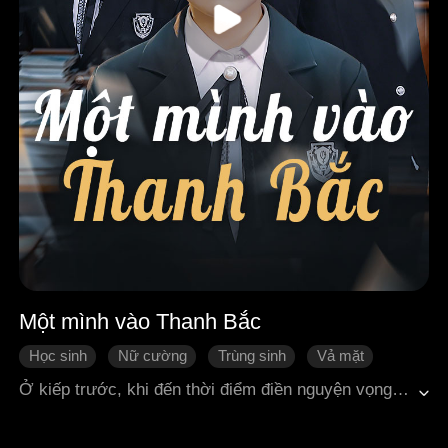
Một mình vào Thanh Bắc
Học sinh
Nữ cường
Trùng sinh
Vả mặt
Báo thù
Tình cảm gia đình
Ở kiếp trước, khi đến thời điểm điền nguyện vọng thi đại học, "cục cưng của cả lớp" Diệp Miểu Miểu làm nũng nói rằng muốn cùng mọi người học chung một trường đại học. Các bạn học đều đồng ý đề nghị của cô ta, thậm chí còn giao cả tài khoản và mật khẩu điền nguyện vọng cho cô. Nhan Hòa Vãn không muốn tương lai của mọi người bị hủy hoại, nên ngay trước thời hạn chót đã đăng nhập vào tài khoản của các bạn, phát hiện toàn bộ nguyện vọng đều bị sửa thành cao đẳng. Cô đã giúp mọi người chỉnh lại nguyện vọng phù hợp với năng lực của từng người. Sau khi mọi chuyện lắng xuống, Diệp Miểu Miểu lên sân thượng làm trò đòi tự tử, không ngờ lại thật sự trượt chân rơi xuống. Sau khi tốt nghiệp, các bạn học lần lượt trở thành những nhân vật dẫn đầu trong nhiều lĩnh vực, nhưng lại quay sang điên cuồng trả thù Nhan Hòa Vãn. Tống Tân Niên trộm tài liệu cơ mật của công ty cha mình đưa cho đối thủ, khiến công ty phá sản. Cả nhóm còn cùng nhau mở livestream, lên mạng than khóc, tưởng nhớ Diệp Miểu Miểu. Nhan Hòa Vãn bị bạo lực mạng nghiêm trọng; cả gia đình cô bị đám dân mạng và những người bạn học năm xưa đánh chết một cách tàn nhẫn. Sống lại một đời, khi Diệp Miểu Miểu lại lần nữa làm nũng đòi tài khoản và mật khẩu, Nhan Hòa Vãn lựa chọn lạnh lùng đứng ngoài cuộc, không lên tiếng nữa. Cô chỉ âm thầm thu thập chứng cứ, quyết tâm đưa tất cả bọn họ ra trước pháp luật, báo thù cho chính mình của kiếp trước.