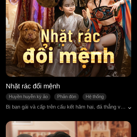
Nhặt rác đổi mệnh
Huyền huyễn kỳ ảo
Phản đòn
Hệ thống
Lật ngược tình thế
Quá trình thay đổi của nhân vật
Bị bạn gái và cấp trên cấu kết hãm hại, đá thẳng vào thùng rác, nhưng chính trong đống phế liệu ấy, anh lại nhặt được một suất biên chế trên Thiên Đình. Là người mang chín kiếp người lương thiện, anh trái mệnh trời thay đổi số phận, từ đó đến cả thần tiên cũng phải cầu xin anh tới thu gom rác. Một mảnh ngọc tàn khiến các gia tộc hào môn nơi phàm giới tranh giành đến phát cuồng; hai sợi lông khỉ của Tề Thiên Đại Thánh khiến đôi cẩu nam nữ thân bại danh liệt ngay trước đám đông. Phó hội trưởng Liên minh Cổ Võ đích thân tới cửa mời anh xuất sơn, gia tộc hàng đầu của đảo quốc cũng bị anh dùng chiếc ná cũ kỹ bắn cho tan tác. Diệt Ma tộc, se duyên định mệnh, được Ngọc Hoàng đích thân triệu kiến. Từ một kẻ nhặt ve chai trong thùng rác đến tận Lăng Tiêu Bảo Điện, người thu mua phế liệu năm nào đã trở thành tồn tại mà cả Tam Giới không ai dám chọc vào.