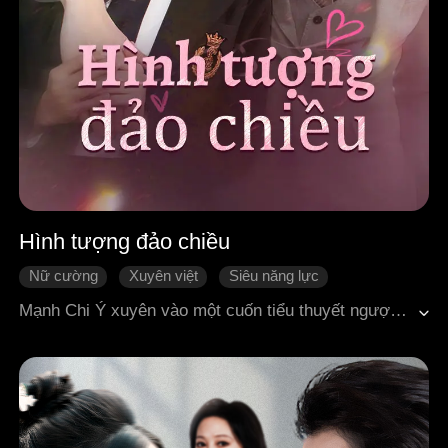
Hình tượng đảo chiều
Nữ cường
Xuyên việt
Siêu năng lực
Phản đòn
Tình cảm gia đình
Ngôn tình hiện đại
Mạnh Chi Ý xuyên vào một cuốn tiểu thuyết ngược luyến kiểu cũ, trở thành nữ phụ độc ác. Đáng lẽ sắp "về hưu", cô lại bị ép buộc phải gắn với nhiệm vụ "tăng chỉ số bị ghét". Không ngờ hệ thống gặp lỗi, khiến toàn bộ suy nghĩ trong lòng cô bị cả gia đình nghe rõ mồn một!Từ đó, cốt truyện hoàn toàn lệch hướng. Trên con đường cố gắng đóng vai nữ phụ độc ác, chăm chỉ gây chuyện của mình, cô chẳng những không khiến ai chán ghét, mà còn trở thành bảo bối trong lòng ba người anh trai.Kết cục gia đình họ Mạnh phá sản rồi chết thảm cũng bị đảo ngược hoàn toàn. Ngay cả vị hôn phu lạnh lùng vốn dĩ phải ghét cô là Thẩm Khuyết, cũng bất ngờ thay đổi thái độ, ngày càng quấn quýt bên cô.Nhìn thanh tiến độ nhiệm vụ tụt về con số không, Mạnh Chi Ý ngửa mặt than trời: "Cái nhiệm vụ này rốt cuộc còn hoàn thành được không vậy!"