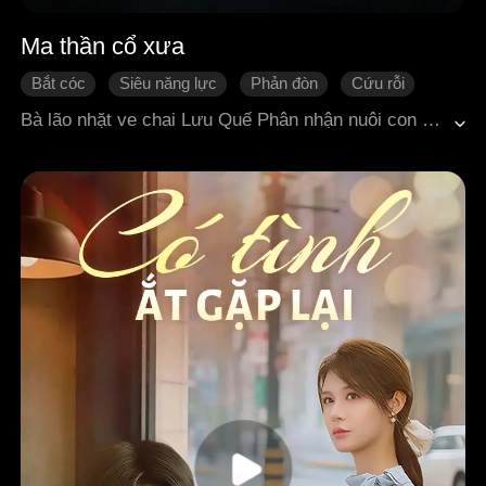
Ma thần cổ xưa
Bắt cóc
Siêu năng lực
Phản đòn
Cứu rỗi
Đời sống đô thị
Bà lão nhặt ve chai Lưu Quế Phân nhận nuôi con mèo đen Tiểu Hắc theo lời nhờ cậy của người bạn thân đang bệnh nặng. Nhưng bà không biết rằng con mèo này thực chất là một ma thần cổ đại bị phong ấn. Hai người sống nương tựa vào nhau, nhưng sau đó bị một nhóm chuyên lợi dụng việc ngược đãi mèo để kiếm tiền trên mạng nhắm tới. Chúng tìm cách sử dụng Tiểu Hắc như công cụ để trục lợi. Đám người này để thỏa mãn thú vui bệnh hoạn, đã ngang nhiên phát sóng trực tiếp cảnh tra tấn và giết hại Tiểu Hắc một cách dã man ngay trước mặt Lưu Quế Phân, phớt lờ mọi lời van xin của bà. Không dừng lại ở đó, chúng còn liều lĩnh tháo chiếc vòng cổ phong ấn sức mạnh của Tiểu Hắc, khiến nó thức tỉnh và mất kiểm soát, bắt đầu thời khắc săn mồi đầy ám ảnh.