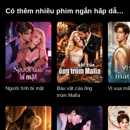
Có thêm nhiều phim ngắn hấp dẫn khác dành cho bạn
Người tình bí mật
Báu vật của ông
Vị vua mất
trùm Mafia