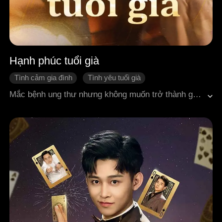
Hạnh phúc tuổi già
Tình cảm gia đình
Tình yêu tuổi già
Che giấu thân phận
Đoạn tuyệt quan hệ
Tổng tài
Mắc bệnh ung thư nhưng không muốn trở thành gánh nặng cho gia đình, Lý Thanh Hà đã âm thầm giấu kín bệnh tình. Mỗi ngày, bà tận tụy làm lụng như người ở trong nhà con trai Lưu Hạo, hết lòng chăm sóc con cháu mà không một lời than vãn. Khi lấy hết can đảm để tái hôn với Châu Minh, người đã thầm yêu bà suốt ba mươi năm, bà lại vấp phải sự phản đối quyết liệt từ con trai và con dâu. Không những vậy, họ còn nhiều lần làm khó, thậm chí công khai sỉ nhục bà đến mức bà ho ra máu và ngất xỉu ngay tại chỗ. Biến cố nối tiếp xảy ra khi thân phận thật của Châu Minh được hé lộ: ông chính là người sáng lập một tập đoàn trị giá hàng chục tỷ. Đối mặt với hàng loạt hành vi vô tình và ích kỷ của con trai như lừa tiền bảo hiểm, ép hôn vì lợi ích cá nhân và nhiều chuyện quá đáng khác, Lý Thanh Hà hoàn toàn thất vọng và quyết định sống cho chính mình lần đầu tiên trong đời. Cuối cùng, ca phẫu thuật của bà thành công tốt đẹp. Sau bao sóng gió, Lý Thanh Hà và Châu Minh nắm tay nhau bước vào những năm tháng tuổi già bình yên, hạnh phúc.