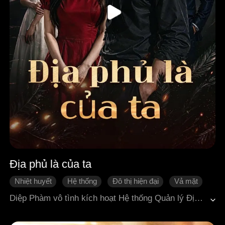
Địa phủ là của ta
Nhiệt huyết
Hệ thống
Đô thị hiện đại
Vả mặt
Hồi hộp rùng rợn
Diệp Phàm vô tình kích hoạt Hệ thống Quản lý Địa phủ và trở thành người quản lý mới của âm giới. Nhờ những năng lực đặc biệt mà hệ thống ban cho, anh lần lượt thu phục các trợ thủ như quỷ chết đói, linh hồn Iron Man và nhiều hồn ma khác. Thông qua các buổi phát sóng trực tiếp, Diệp Phàm giúp oan hồn Ninh Tử Du đòi lại công bằng, đồng thời từng bước đối đầu với các thế lực đen tối do Tôn Hạo cầm đầu. Trong quá trình bảo vệ bạn bè và những người xung quanh, Diệp Phàm không ngừng trưởng thành, vượt qua hết cuộc khủng hoảng này đến nguy hiểm khác. Từ một thanh niên mất ý chí, anh dần lột xác trở thành một người có trách nhiệm, dũng cảm gánh vác sứ mệnh bảo vệ công lý giữa hai cõi âm dương.