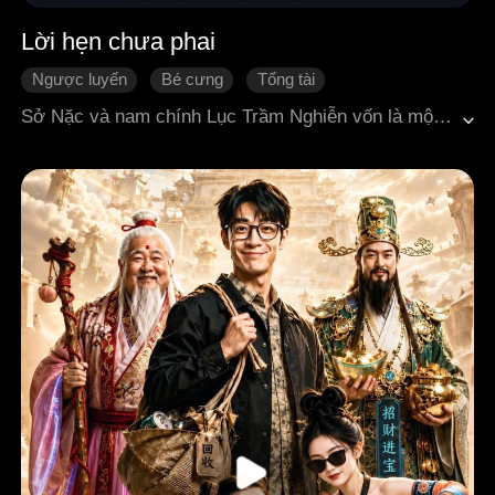
Lời hẹn chưa phai
Ngược luyến
Bé cưng
Tổng tài
Gương vỡ lại lành
Ngôn tình hiện đại
Sở Nặc và nam chính Lục Trầm Nghiễn vốn là một đôi tình nhân yêu nhau sâu đậm, nhưng vì hiểu lầm mà chia xa. Sở Nặc ra nước ngoài và một mình sinh ra, nuôi dưỡng đứa con chung của hai người Sở Dạ. Năm năm sau, họ tình cờ gặp lại. Lục Trầm Nghiễn vẫn còn yêu Sở Nặc sâu sắc, nhưng lại hiểu lầm rằng cô đã có gia đình và con cái, nên vừa yêu vừa hận, không thể tha thứ nhưng cũng không thể ngừng tiến lại gần cô.Sở Nặc cũng tưởng rằng Lục Trầm Nghiễn sắp kết hôn và bắt đầu cuộc sống mới nên không muốn làm phiền anh, luôn trốn tránh tình cảm thật sự của mình dành cho anh. Trong những lần giằng co qua lại, cả hai dần nhận ra tình cảm trong lòng và mối tình không thể cắt đứt ấy. Cuối cùng, họ hóa giải hiểu lầm và đoàn tụ bên nhau cùng con.