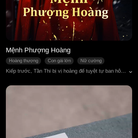
Mệnh Phượng Hoàng
Hoàng thượng
Con gái lớn
Nữ cường
Trùng sinh
Ngôn tình cổ đại
Kiếp trước, Tần Thi bị vị hoàng đế tuyệt tự ban hôn cho thái tử tàn bạo. Nhưng vì ba năm không sinh được con, nàng bị thái tử đánh chết.Sống lại một đời, Tần Thi quyết tâm thay đổi số phận. Sau khi đổi hôn với người chị cùng cha khác mẹ, nàng chủ động tiếp cận vị hoàng đế tuyệt tự trước một bước và nhanh chóng mang thai.Nàng cứu muôn dân khỏi cảnh lầm than, trừng trị thái tử, để thiên hạ biết rõ ai mới là người mang mệnh phượng hoàng đích thực.