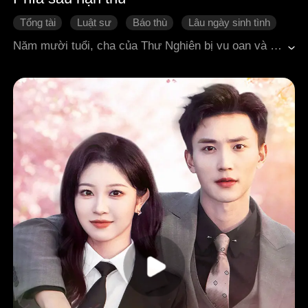
Tổng tài
Luật sư
Báo thù
Lâu ngày sinh tình
Ngọt sủng
Ngôn tình hiện đại
Năm mười tuổi, cha của Thư Nghiên bị vu oan và chết thảm, thế giới của cô sụp đổ. Nhiều năm sau, mang theo "thanh đao lật án" trong tay, cô giả vờ tiếp cận Phó Lệ Sơn, con trai của kẻ tình nghi, cũng là người cô tin có liên quan đến cái chết của cha mình. Thế nhưng, anh sớm đã nhìn thấu lớp vỏ ngụy trang của cô, trong mắt giấu kín nỗi áy náy và dung túng suốt mười năm chưa từng thổ lộ. Những lần thăm dò là thật, nhưng rung động cũng là thật. Giữa lưới tình và hận, hai người giằng co từng bước. Khi màn sương mù bao phủ vụ án năm xưa dần tan biến, chân tướng hiện rõ, cuộc tiếp cận bắt nguồn từ thù hận cuối cùng lại tan vỡ trong sự va chạm giữa sự thật và trái tim, để rồi họ gạt bỏ hận thù, ôm chặt lấy nhau.