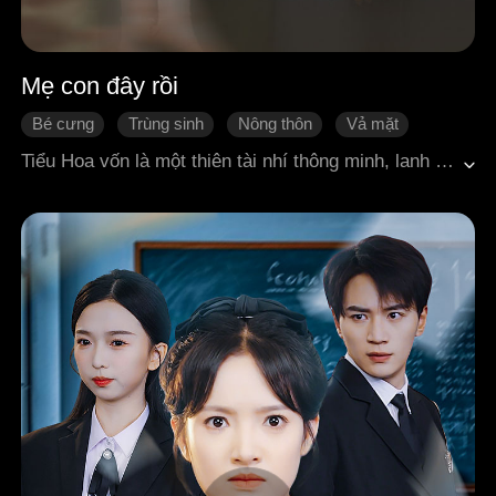
Mẹ con đây rồi
Bé cưng
Trùng sinh
Nông thôn
Vả mặt
Tình yêu thập niên xưa
Tiểu Hoa vốn là một thiên tài nhí thông minh, lanh lợi, sống nương tựa với người mẹ có ngoại hình xấu xí nên bị chồng chán ghét ruồng bỏ. Cha cô là một kẻ tham lam hai lòng, vừa chung sống với mẹ cô, vừa dắt theo tình nhân Kiều Mạn và con gái riêng của ả, tận hưởng cuộc sống xa hoa. Trong khi đó, mẹ con Tiểu Hoa lại bị bỏ rơi, sống trong cảnh khốn cùng, bị xem như không tồn tại. Sau khi mẹ cô Cố Uyển qua đời, Tiểu Hoa mặc đồ tang, đội khăn trắng, một mình xông vào đám cưới của cha ruột và Kiều Mạn. Trong lúc giằng co, cô bị đẩy ngã, đập đầu chảy máu mà chết trong uất ức. Không ngờ, cô lại được sống lại trở về một năm trước, khi mẹ vẫn còn sống! Lần này, Tiểu Hoa quyết không để bi kịch tái diễn. Dựa vào trí tuệ phi phàm của mình, cô giúp mẹ vượt qua nguy hiểm cận kề cái chết, chữa lành gương mặt dị dạng, khiến mẹ sáng suốt nhận ra bản chất gã đàn ông tồi tệ kia và dứt khoát ly hôn.Từ một người phụ nữ bị ruồng bỏ, mẹ cô dựa vào năng lực và sự giúp đỡ của con gái, vươn lên trở thành nữ tỉ phú số một toàn quốc oanh liệt phản công, khiến tất cả những kẻ từng khinh thường phải cúi đầu!