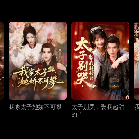
力挺苏瑾，最终苏瑾以女帝登基，在位 38 年未嫁，萧恒相伴
我家太子她娇不可攀
太子别哭，娶我超甜
的！