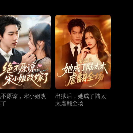
第31集
第32集
第33集
第34集
第35集
第36集
第37集
第38集
第39集
第40集
绝不原谅，宋小姐改
出狱后，她成了陆太
嫁了
太虐翻全场