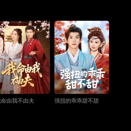
一生，死后合
第19集
第20集
第21集
第22集
第23集
第24集
第25集
第26集
第27集
我命由我不由夫
强扭的乖乖甜不甜
第28集
第29集
第30集