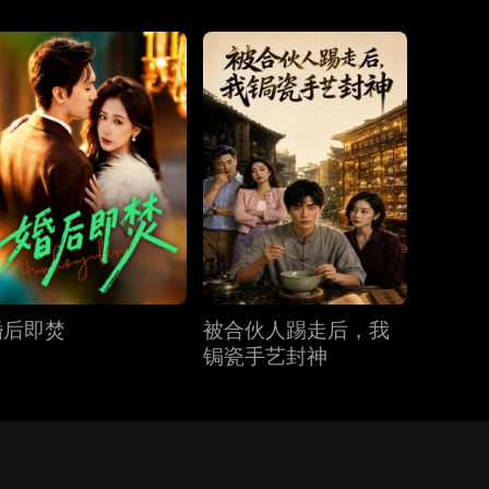
婚后即焚
被合伙人踢走后，我
锔瓷手艺封神