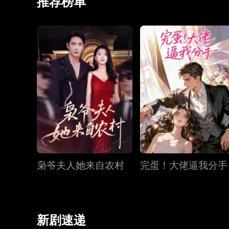
推荐榜单
枭爷夫人她来自农村
完蛋！大佬逼我分手
新剧速递