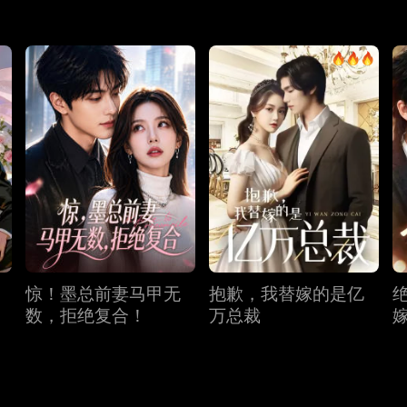
惊！墨总前妻马甲无
抱歉，我替嫁的是亿
数，拒绝复合！
万总裁