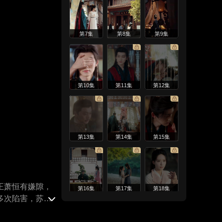
第7集
第8集
第9集
第10集
第11集
第12集
第13集
第14集
第15集
王萧恒有嫌隙，
第16集
第17集
第18集
多次陷害，苏欢
动出征，与萧恒