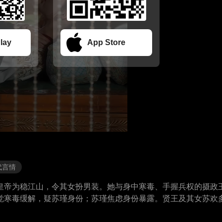
lay
App Store
代言情
皇帝为稳江山，令其女扮男装。她与身中寒毒、手握兵权的摄政
觉寒毒缓解，疑苏瑾身份；苏瑾焦虑身份暴露。贤王及其女苏欢
。二人携手应对危机，感情渐深。边疆告急，贤王通敌，苏瑾主