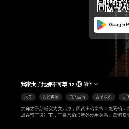
Google P
我家太子她娇不可攀 12
简体
太子
女扮男装
日久生情
古装权谋
古
大鄞太子苏瑾实为女儿身，因贤王给皇帝下绝嗣药，
却在贤王设计下，于皇宫偏殿意外发生关系。萧恒察
下火蚕蛊时，萧恒救苏瑾竟发现其女儿身，选择守护