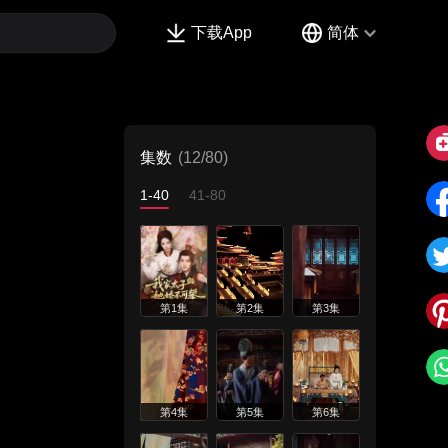
下载App
简体
集数
(12/80)
1-40
41-80
第1集
第2集
第3集
第4集
第5集
第6集