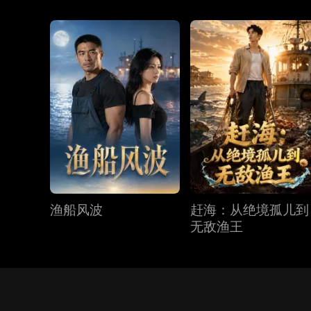
渔船风波
赶海：从绝境孤儿到
无敌渔王