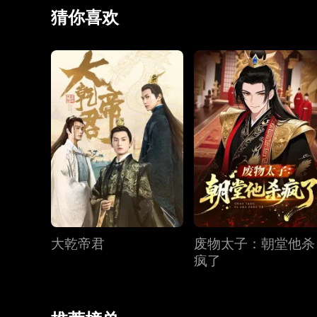
里应外合斩贤王、败西疆。班师回朝，萧恒以先皇遗诏
猜你喜欢
葬，成后世佳话。
大乾帝君
废物太子：朝堂他杀
疯了